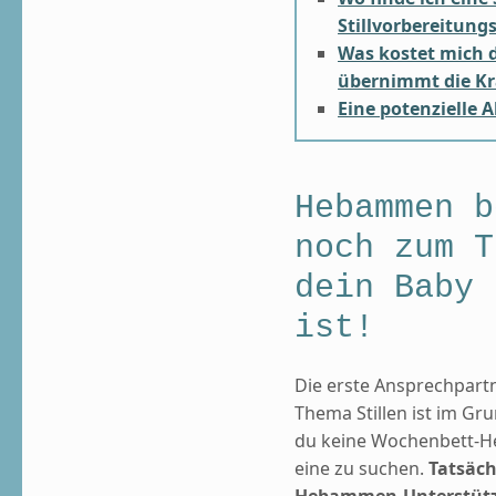
Stillvorbereitung
Was kostet mich d
übernimmt die K
Eine potenzielle A
Hebammen b
noch zum T
dein Baby 
ist!
Die erste Ansprechpart
Thema Stillen ist im 
du keine Wochenbett-He
eine zu suchen.
Tatsäch
Hebammen-Unterstütz