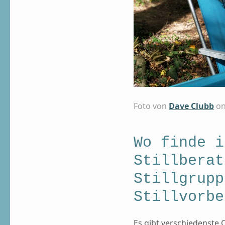
Foto von
Dave Clubb
o
Wo finde i
Stillberat
Stillgrupp
Stillvorbe
Es gibt verschiedenste O