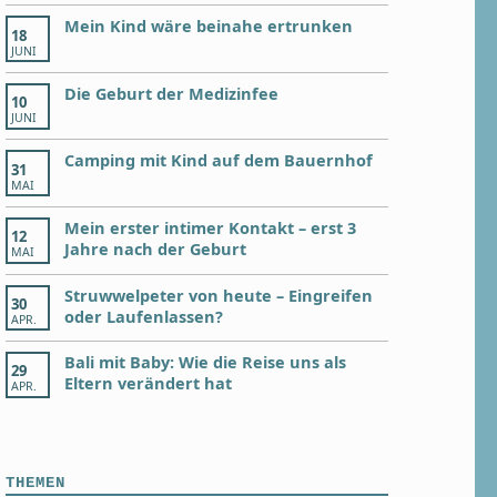
Mein Kind wäre beinahe ertrunken
18
JUNI
Die Geburt der Medizinfee
10
JUNI
Camping mit Kind auf dem Bauernhof
31
MAI
Mein erster intimer Kontakt – erst 3
12
Jahre nach der Geburt
MAI
Struwwelpeter von heute – Eingreifen
30
oder Laufenlassen?
APR.
Bali mit Baby: Wie die Reise uns als
29
Eltern verändert hat
APR.
THEMEN