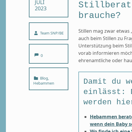
JULI
Stillberat
2023
brauche?
Stillen mag zwar etwas „
Written by:
Team SNP/BE
auch beim Stillen zu 
Unterstützung beim Sti
Comments:
vorab informieren möc
0
ehrenamtliche oder haup
Categorized in:
Blog
,
Damit du w
Hebammen
einlässt: 
werden hie
Hebammen berate
wenn dein Baby sc
Wo finde ich eine 