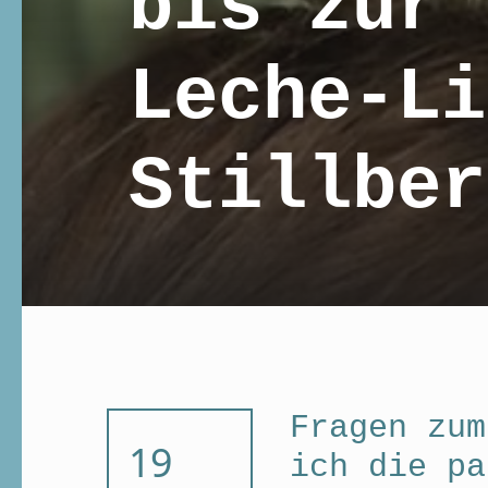
bis zur 
Leche-Li
Still­be
Fragen zum
POSTED ON:
19
ich die pa