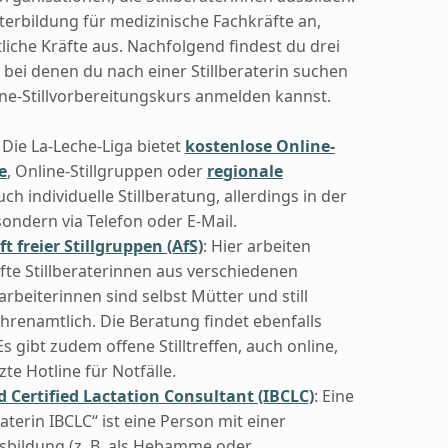
erbildung für medizinische Fachkräfte an,
iche Kräfte aus. Nachfolgend findest du drei
 bei denen du nach einer Stillberaterin suchen
ne-Stillvorbereitungskurs anmelden kannst.
: Die La-Leche-Liga bietet
kostenlose Online-
e
, Online-Stillgruppen oder
regionale
ch individuelle Stillberatung, allerdings in der
sondern via Telefon oder E-Mail.
 freier Stillgruppen (AfS)
: Hier arbeiten
te Stillberaterinnen aus verschiedenen
rbeiterinnen sind selbst Mütter und still
hrenamtlich. Die Beratung findet ebenfalls
Es gibt zudem offene Stilltreffen, auch online,
zte Hotline für Notfälle.
 Certified Lactation Consultant (IBCLC)
: Eine
raterin IBCLC“ ist eine Person mit einer
bildung (z. B. als Hebamme oder