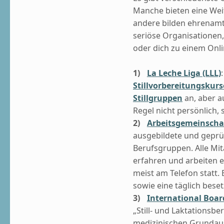
Manche bieten eine Weit
andere bilden ehrenamtl
seriöse Organisationen,
oder dich zu einem Onli
La Leche Liga (LLL)
Stillvorbereitungskurs
Stillgruppen
an, aber au
Regel nicht persönlich, 
Arbeitsgemeinschaft
ausgebildete und geprüf
Berufsgruppen. Alle Mita
erfahren und arbeiten e
meist am Telefon statt. 
sowie eine täglich beset
International Board
„Still- und Laktationsbe
medizinischen Grundaus