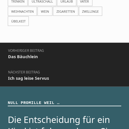
TRINKEN
ULTRASCHALL
URLAUB
VÄTER
WEIHNACHTEN
WEIN
ZIGARETTEN
ZWILLINGE
ÜBELKEIT
Beitragsnavigation
VORHERIGER BEITRAG
Das Bäuchlein
NÄCHSTER BEITRAG
Ich sag leise Servus
NULL PROMILLE WEIL …
Die Entscheidung für ein