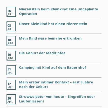
Nierenstein beim Kleinkind: Eine ungeplante
26
Operation
JULI
Unser Kleinkind hat einen Nierenstein
08
JULI
Mein Kind wäre beinahe ertrunken
18
JUNI
Die Geburt der Medizinfee
10
JUNI
Camping mit Kind auf dem Bauernhof
31
MAI
Mein erster intimer Kontakt – erst 3 Jahre
12
nach der Geburt
MAI
Struwwelpeter von heute – Eingreifen oder
30
Laufenlassen?
APR.