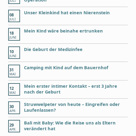
JULI
Unser Kleinkind hat einen Nierenstein
08
JULI
Mein Kind wäre beinahe ertrunken
18
JUNI
Die Geburt der Medizinfee
10
JUNI
Camping mit Kind auf dem Bauernhof
31
MAI
Mein erster intimer Kontakt – erst 3 Jahre
12
nach der Geburt
MAI
Struwwelpeter von heute – Eingreifen oder
30
Laufenlassen?
APR.
Bali mit Baby: Wie die Reise uns als Eltern
29
verändert hat
APR.