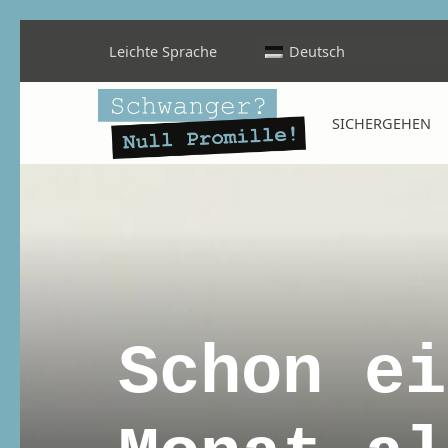
Leichte Sprache
Deutsch
Schwanger? Null Promille!
SICHERGEHEN
INFORMATIONEN FÜR SCHWANGERE, WERDENDE MÜTTER UND ALLE, DIE SIE IN DER SCHWANGERSCHAFT BEGLEITEN
Schon ei