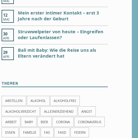
MAI
Mein erster intimer Kontakt – erst 3
12
Jahre nach der Geburt
MAI
Struwwelpeter von heute – Eingreifen
30
oder Laufenlassen?
APR.
Bali mit Baby: Wie die Reise uns als
29
Eltern verändert hat
APR.
THEMEN
ABSTILLEN
ALKOHOL
ALKOHOLFREI
ALKOHOLVERZICHT
ALLEINERZIEHEND
ANGST
ARBEIT
BABY
BIER
CORONA
CORONAVIRUS
ESSEN
FAMILIE
FAS
FASD
FEIERN