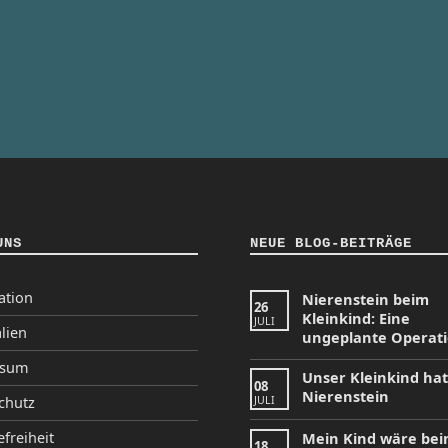
UNS
NEUE BLOG-BEITRÄGE
ation
Nierenstein beim
26
Kleinkind: Eine
JULI
lien
ungeplante Operat
ssum
Unser Kleinkind ha
08
Nierenstein
JULI
chutz
efreiheit
Mein Kind wäre be
18