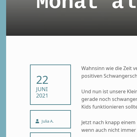
Monat al
Wahnsinn wie die Zeit v
POSTED ON:
22
positiven Schwangersch
JUNI
Und nun ist unsere Klei
2021
gerade noch schwanger 
Kids funktionieren sollte
Written by:
Julia A.
Jetzt nach knapp einem 
wenn auch nicht immer 