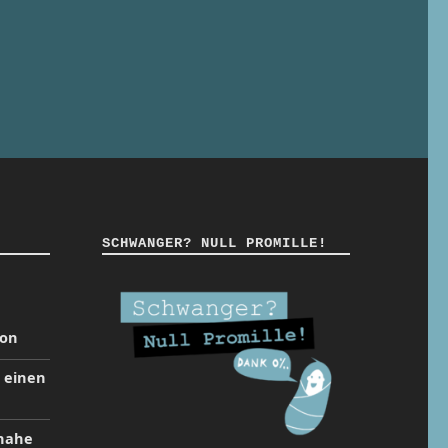
SCHWANGER? NULL PROMILLE!
ion
t einen
inahe