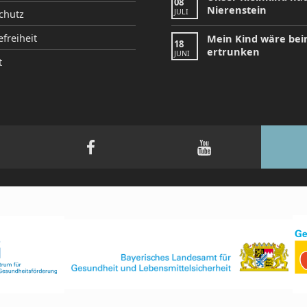
08
Nierenstein
JULI
chutz
efreiheit
Mein Kind wäre be
18
ertrunken
JUNI
t
tagram
Facebook
YouTube