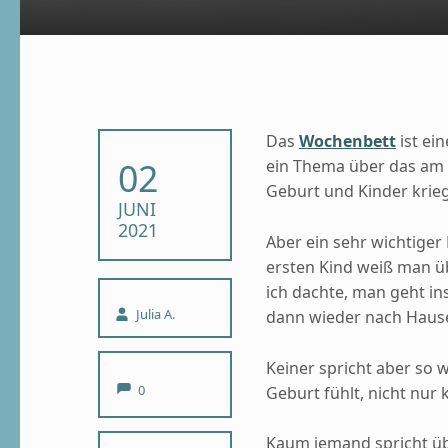
Das
Wochenbett
ist ei
POSTED ON:
02
ein Thema über das am
Geburt und Kinder krieg
JUNI
2021
Aber ein sehr wichtige
ersten Kind weiß man ü
ich dachte, man geht i
Written by:
Julia A.
dann wieder nach Hause 
Keiner spricht aber so 
Comments:
0
Geburt fühlt, nicht nur 
Kaum jemand spricht ü