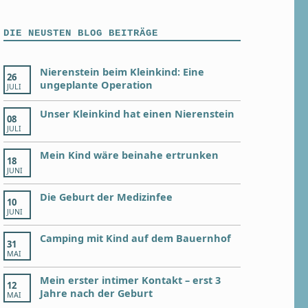
DIE NEUSTEN BLOG BEITRÄGE
Nierenstein beim Kleinkind: Eine
26
ungeplante Operation
JULI
Unser Kleinkind hat einen Nierenstein
08
JULI
Mein Kind wäre beinahe ertrunken
18
JUNI
Die Geburt der Medizinfee
10
JUNI
Camping mit Kind auf dem Bauernhof
31
MAI
Mein erster intimer Kontakt – erst 3
12
Jahre nach der Geburt
MAI