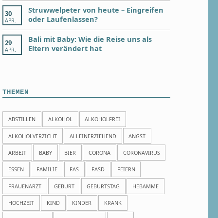
Struwwelpeter von heute – Eingreifen
30
oder Laufenlassen?
APR.
Bali mit Baby: Wie die Reise uns als
29
Eltern verändert hat
APR.
THEMEN
ABSTILLEN
ALKOHOL
ALKOHOLFREI
ALKOHOLVERZICHT
ALLEINERZIEHEND
ANGST
ARBEIT
BABY
BIER
CORONA
CORONAVIRUS
ESSEN
FAMILIE
FAS
FASD
FEIERN
FRAUENARZT
GEBURT
GEBURTSTAG
HEBAMME
HOCHZEIT
KIND
KINDER
KRANK