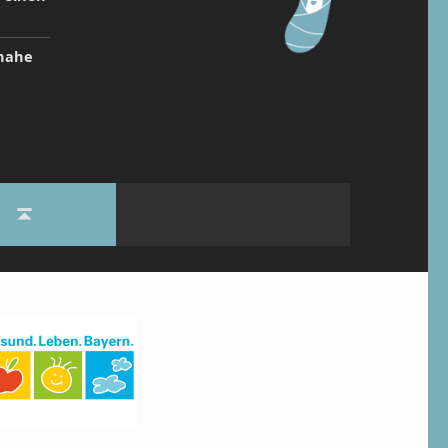
inahe
Back to top ↑