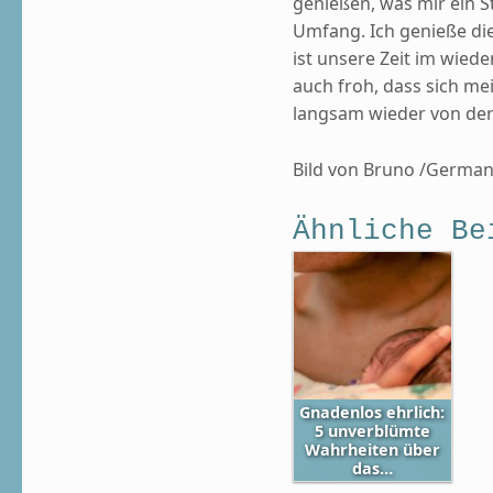
genießen, was mir ein St
Umfang. Ich genieße die 
ist unsere Zeit im wied
auch froh, dass sich me
langsam wieder von der 
Bild von Bruno /German
Ähnliche Be
Gnadenlos ehrlich:
5 unverblümte
Wahrheiten über
das…