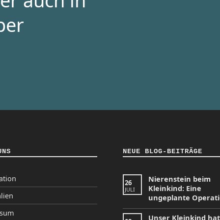
er auch in
per
UNS
NEUE BLOG-BEITRÄGE
ation
Nierenstein beim
26
Kleinkind: Eine
JULI
lien
ungeplante Operat
ssum
Unser Kleinkind ha