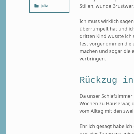
Categorized in:
Stillen, wunde Brustwa
Julia
Ich muss wirklich sagen
überrumpelt hat und ich 
dritten Kind wusste ich
fest vorgenommen die e
machen und sogar die e
verbringen.
Rückzug in
Da unser Schlafzimmer
Wochen zu Hause war, da
vom Alltag mit den zwe
Ehrlich gesagt habe ich 
drei vier Tagen mal wie