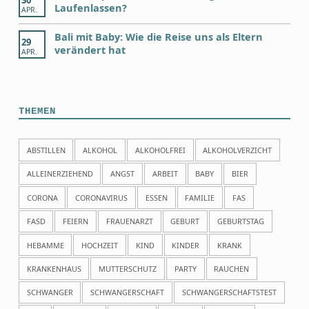
30
Laufenlassen?
APR.
Bali mit Baby: Wie die Reise uns als Eltern
29
verändert hat
APR.
THEMEN
ABSTILLEN
ALKOHOL
ALKOHOLFREI
ALKOHOLVERZICHT
ALLEINERZIEHEND
ANGST
ARBEIT
BABY
BIER
CORONA
CORONAVIRUS
ESSEN
FAMILIE
FAS
FASD
FEIERN
FRAUENARZT
GEBURT
GEBURTSTAG
HEBAMME
HOCHZEIT
KIND
KINDER
KRANK
KRANKENHAUS
MUTTERSCHUTZ
PARTY
RAUCHEN
SCHWANGER
SCHWANGERSCHAFT
SCHWANGERSCHAFTSTEST