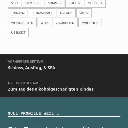
SEKT
SILVESTER
SOMMER
STILLEN
STILLZEIT
TRINKEN
ULTRASCHALL
URLAUB
VÄTER
WEIHNACHTEN
WEIN
ZIGARETTEN
ZWILLINGE
ÜBELKEIT
Beitragsnavigation
VORHERIGER BEITRAG
Schloss, Ausflug, & SPA
NÄCHSTER BEITRAG
Zum Tag des alkoholgeschädigten Kindes
NULL PROMILLE WEIL …