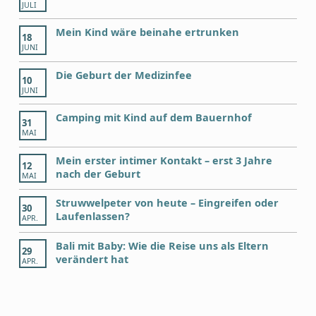
JULI
Mein Kind wäre beinahe ertrunken
18
JUNI
Die Geburt der Medizinfee
10
JUNI
Camping mit Kind auf dem Bauernhof
31
MAI
Mein erster intimer Kontakt – erst 3 Jahre
12
nach der Geburt
MAI
Struwwelpeter von heute – Eingreifen oder
30
Laufenlassen?
APR.
Bali mit Baby: Wie die Reise uns als Eltern
29
verändert hat
APR.