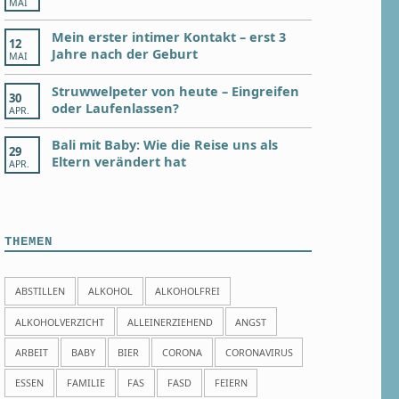
MAI
Mein erster intimer Kontakt – erst 3
12
Jahre nach der Geburt
MAI
Struwwelpeter von heute – Eingreifen
30
oder Laufenlassen?
APR.
Bali mit Baby: Wie die Reise uns als
29
Eltern verändert hat
APR.
THEMEN
ABSTILLEN
ALKOHOL
ALKOHOLFREI
ALKOHOLVERZICHT
ALLEINERZIEHEND
ANGST
ARBEIT
BABY
BIER
CORONA
CORONAVIRUS
ESSEN
FAMILIE
FAS
FASD
FEIERN