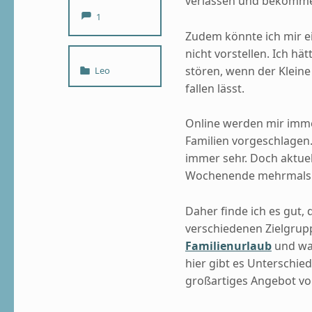
verlassen und bekomme 
Comments:
1
Zudem könnte ich mir e
nicht vorstellen. Ich h
Categorized in:
stören, wenn der Klein
Leo
fallen lässt.
Online werden mir imme
Familien vorgeschlagen
immer sehr. Doch aktuel
Wochenende mehrmals im
Daher finde ich es gut,
verschiedenen Zielgruppe
Familienurlaub
und wa
hier gibt es Unterschied
großartiges Angebot von