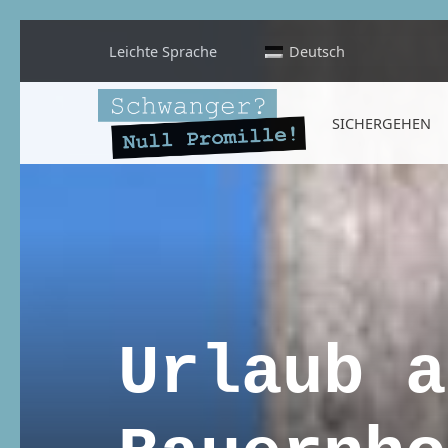
Leichte Sprache
Deutsch
Schwanger? Null Promille!
SICHERGEHEN
INFORMATIONEN FÜR SCHWANGERE, WERDENDE MÜTTER UND ALLE, DIE SIE IN DER SCHWANGERSCHAFT BEGLEITEN
Urlaub a