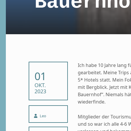
Bauernho
Ich habe 10 Jahre lang 
POSTED ON:
01
gearbeitet. Meine Trip
5* Hotels statt. Mein F
OKT.
mit Bergblick. Jetzt mit
2023
Bauernhof“. Niemals hät
wiederfinde.
Written by:
Leo
Mitglieder der Tourism
und so war ich alle 4-6