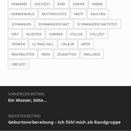
HEBAMME
HOCHZEIT
KIND
KINDER
KRANK
KRANKENHAUS
MUTTERSCHUTZ
PARTY
RAUCHEN
SCHWANGER
SCHWANGERSCHAFT
SCHWANGERSCHAFTSTEST
SEKT
SILVESTER
SOMMER
STILLEN
STILLZEIT
TRINKEN
ULTRASCHALL
URLAUB
VÄTER
WEIHNACHTEN
WEIN
ZIGARETTEN
ZWILLINGE
ÜBELKEIT
Beitragsnavigation
VORHERIGER BEITRAG
Ein Wasser, bitte…
NÄCHSTER BEITRAG
Geburtsvorbereitung – Ich fühl mich als Randgruppe