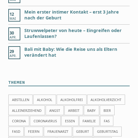
Mein erster intimer Kontakt – erst 3 Jahre
12
nach der Geburt
MAI
Struwwelpeter von heute – Eingreifen oder
30
Laufenlassen?
APR.
Bali mit Baby: Wie die Reise uns als Eltern
29
verändert hat
APR.
THEMEN
ABSTILLEN
ALKOHOL
ALKOHOLFREI
ALKOHOLVERZICHT
ALLEINERZIEHEND
ANGST
ARBEIT
BABY
BIER
CORONA
CORONAVIRUS
ESSEN
FAMILIE
FAS
FASD
FEIERN
FRAUENARZT
GEBURT
GEBURTSTAG