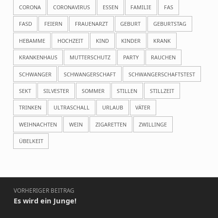
CORONA
CORONAVIRUS
ESSEN
FAMILIE
FAS
FASD
FEIERN
FRAUENARZT
GEBURT
GEBURTSTAG
HEBAMME
HOCHZEIT
KIND
KINDER
KRANK
KRANKENHAUS
MUTTERSCHUTZ
PARTY
RAUCHEN
SCHWANGER
SCHWANGERSCHAFT
SCHWANGERSCHAFTSTEST
SEKT
SILVESTER
SOMMER
STILLEN
STILLZEIT
TRINKEN
ULTRASCHALL
URLAUB
VÄTER
WEIHNACHTEN
WEIN
ZIGARETTEN
ZWILLINGE
ÜBELKEIT
Beitragsnavigation
VORHERIGER BEITRAG
Es wird ein Junge!