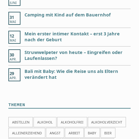
JUNI
Camping mit Kind auf dem Bauernhof
31
MAI
Mein erster intimer Kontakt – erst 3 Jahre
12
nach der Geburt
MAI
Struwwelpeter von heute – Eingreifen oder
30
Laufenlassen?
APR.
Bali mit Baby: Wie die Reise uns als Eltern
29
verändert hat
APR.
THEMEN
ABSTILLEN
ALKOHOL
ALKOHOLFREI
ALKOHOLVERZICHT
ALLEINERZIEHEND
ANGST
ARBEIT
BABY
BIER