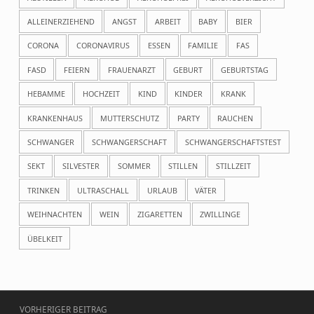
ALLEINERZIEHEND
ANGST
ARBEIT
BABY
BIER
CORONA
CORONAVIRUS
ESSEN
FAMILIE
FAS
FASD
FEIERN
FRAUENARZT
GEBURT
GEBURTSTAG
HEBAMME
HOCHZEIT
KIND
KINDER
KRANK
KRANKENHAUS
MUTTERSCHUTZ
PARTY
RAUCHEN
SCHWANGER
SCHWANGERSCHAFT
SCHWANGERSCHAFTSTEST
SEKT
SILVESTER
SOMMER
STILLEN
STILLZEIT
TRINKEN
ULTRASCHALL
URLAUB
VÄTER
WEIHNACHTEN
WEIN
ZIGARETTEN
ZWILLINGE
ÜBELKEIT
Beitragsnavigation
VORHERIGER BEITRAG