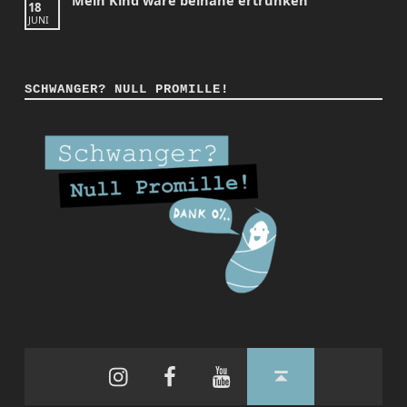
Mein Kind wäre beinahe ertrunken
18
JUNI
SCHWANGER? NULL PROMILLE!
Instagram
Facebook
YouTube
Back to top ↑