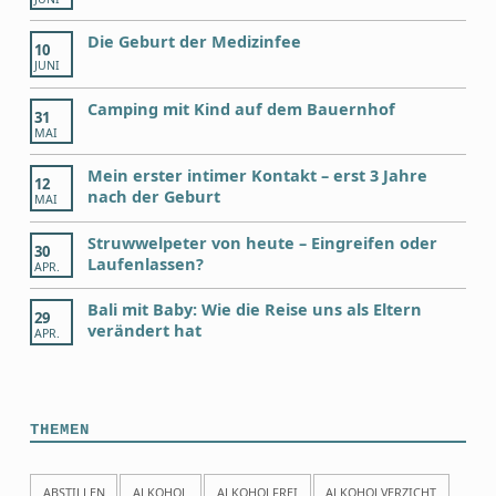
Die Geburt der Medizinfee
10
JUNI
Camping mit Kind auf dem Bauernhof
31
MAI
Mein erster intimer Kontakt – erst 3 Jahre
12
nach der Geburt
MAI
Struwwelpeter von heute – Eingreifen oder
30
Laufenlassen?
APR.
Bali mit Baby: Wie die Reise uns als Eltern
29
verändert hat
APR.
THEMEN
ABSTILLEN
ALKOHOL
ALKOHOLFREI
ALKOHOLVERZICHT