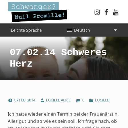
Instagram
Faceboo
YouT
Schwanger? Null Promille!
Leichte Sprache
Deutsch
INFORMATIONEN FÜR SCHWANGERE, WERDENDE MÜTTER UND ALLE, DIE SIE IN DER SCHWANGERSCHAFT BEGLEITEN
07.02.14 Schweres
Herz
COMMENTS:
POSTED ON:
WRITTEN BY:
CATEGORIZED IN:
07
FEB.
2014
LUCILLE ALICE
0
LUCILLE
Ich hatte wieder einen Termin bei der Frauenärztin.
Alles gut und so wie es sein soll. Ich frage nach, ob