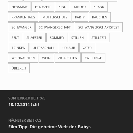
HEBAMME
HOCHZEIT
KIND
KINDER
KRANK
KRANKENHAUS
MUTTERSCHUTZ
PARTY
RAUCHEN
SCHWANGER
SCHWANGERSCHAFT
SCHWANGERSCHAFTSTEST
SEKT
SILVESTER
SOMMER
STILLEN
STILLZEIT
TRINKEN
ULTRASCHALL
URLAUB
VÄTER
WEIHNACHTEN
WEIN
ZIGARETTEN
ZWILLINGE
ÜBELKEIT
Beitragsnavigation
VORHERIGER BEITRAG
18.12.2014 Ich!
NÄCHSTER BEITRAG
Film Tipp: Die geheime Welt der Babys