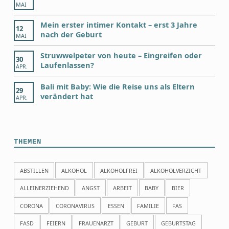
MAI
Mein erster intimer Kontakt – erst 3 Jahre
12
nach der Geburt
MAI
Struwwelpeter von heute – Eingreifen oder
30
Laufenlassen?
APR.
Bali mit Baby: Wie die Reise uns als Eltern
29
verändert hat
APR.
THEMEN
ABSTILLEN
ALKOHOL
ALKOHOLFREI
ALKOHOLVERZICHT
ALLEINERZIEHEND
ANGST
ARBEIT
BABY
BIER
CORONA
CORONAVIRUS
ESSEN
FAMILIE
FAS
FASD
FEIERN
FRAUENARZT
GEBURT
GEBURTSTAG