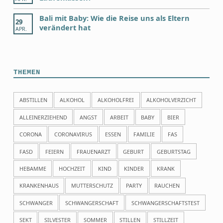
Bali mit Baby: Wie die Reise uns als Eltern
29
verändert hat
APR.
THEMEN
ABSTILLEN
ALKOHOL
ALKOHOLFREI
ALKOHOLVERZICHT
ALLEINERZIEHEND
ANGST
ARBEIT
BABY
BIER
CORONA
CORONAVIRUS
ESSEN
FAMILIE
FAS
FASD
FEIERN
FRAUENARZT
GEBURT
GEBURTSTAG
HEBAMME
HOCHZEIT
KIND
KINDER
KRANK
KRANKENHAUS
MUTTERSCHUTZ
PARTY
RAUCHEN
SCHWANGER
SCHWANGERSCHAFT
SCHWANGERSCHAFTSTEST
SEKT
SILVESTER
SOMMER
STILLEN
STILLZEIT