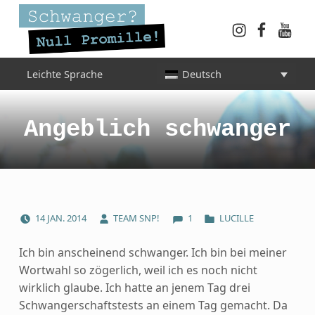
Instagram
Faceboo
YouT
Schwanger? Null Promille!
Leichte Sprache
Deutsch
INFORMATIONEN FÜR SCHWANGERE, WERDENDE MÜTTER UND ALLE, DIE SIE IN DER SCHWANGERSCHAFT BEGLEITEN
Angeblich schwanger
COMMENTS:
POSTED ON:
WRITTEN BY:
CATEGORIZED IN:
14
JAN.
2014
TEAM SNP!
1
LUCILLE
Ich bin anscheinend schwanger. Ich bin bei meiner
Wortwahl so zögerlich, weil ich es noch nicht
wirklich glaube. Ich hatte an jenem Tag drei
Schwangerschaftstests an einem Tag gemacht. Da