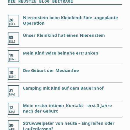
DIE NEUSTEN BLOG BEITRÄGE
Nierenstein beim Kleinkind: Eine ungeplante
26
Operation
JULI
Unser Kleinkind hat einen Nierenstein
08
JULI
Mein Kind wäre beinahe ertrunken
18
JUNI
Die Geburt der Medizinfee
10
JUNI
Camping mit Kind auf dem Bauernhof
31
MAI
Mein erster intimer Kontakt – erst 3 Jahre
12
nach der Geburt
MAI
Struwwelpeter von heute – Eingreifen oder
30
Laufenlassen?
APR.