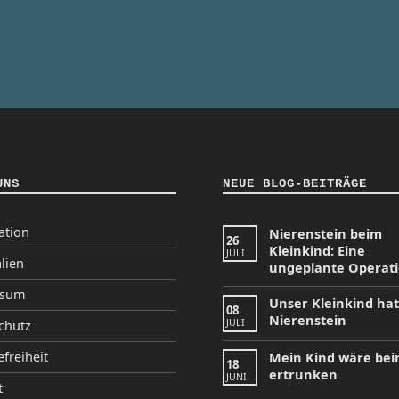
UNS
NEUE BLOG-BEITRÄGE
ation
Nierenstein beim
26
Kleinkind: Eine
JULI
lien
ungeplante Operat
ssum
Unser Kleinkind ha
08
Nierenstein
JULI
chutz
efreiheit
Mein Kind wäre be
18
ertrunken
JUNI
t