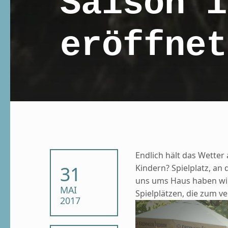
Saison i
eröffnet
Endlich hält das Wette
POSTED ON:
31
Kindern? Spielplatz, an 
uns ums Haus haben wir
MAI
Spielplätzen, die zum ve
2017