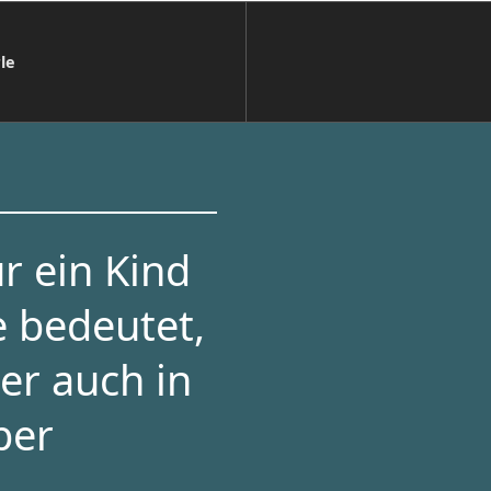
le
r ein Kind
e bedeutet,
er auch in
per