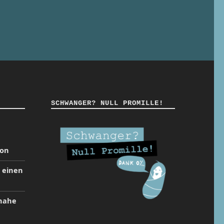
SCHWANGER? NULL PROMILLE!
ion
t einen
inahe