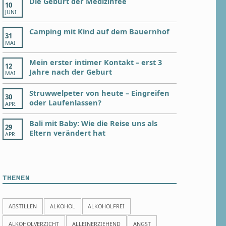
Die Geburt der Medizinfee
10
JUNI
Camping mit Kind auf dem Bauernhof
31
MAI
Mein erster intimer Kontakt – erst 3
12
Jahre nach der Geburt
MAI
Struwwelpeter von heute – Eingreifen
30
oder Laufenlassen?
APR.
Bali mit Baby: Wie die Reise uns als
29
Eltern verändert hat
APR.
THEMEN
ABSTILLEN
ALKOHOL
ALKOHOLFREI
ALKOHOLVERZICHT
ALLEINERZIEHEND
ANGST