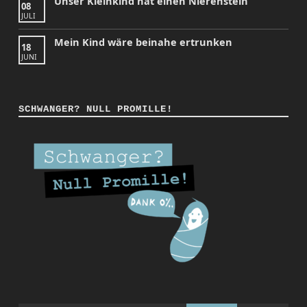
Unser Kleinkind hat einen Nierenstein
08
JULI
Mein Kind wäre beinahe ertrunken
18
JUNI
SCHWANGER? NULL PROMILLE!
Instagram
Facebook
YouTube
Back to top ↑