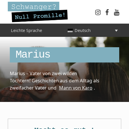
Instagram
Faceboo
YouT
Schwanger? Null Promille!
Leichte Sprache
Deutsch
INFORMATIONEN FÜR SCHWANGERE, WERDENDE MÜTTER UND ALLE, DIE SIE IN DER SCHWANGERSCHAFT BEGLEITEN
Category:
Marius
Marius – Vater von zwei wilden
Töchtern! Geschichten aus dem Alltag als
zweifacher Vater und
Mann von Karo
.