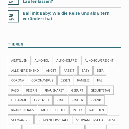
Laufenlassen?
APR.
Bali mit Baby: Wie die Reise uns als Eltern
29
verändert hat
APR.
THEMEN
ABSTILLEN
ALKOHOL
ALKOHOLFREI
ALKOHOLVERZICHT
ALLEINERZIEHEND
ANGST
ARBEIT
BABY
BIER
CORONA
CORONAVIRUS
ESSEN
FAMILIE
FAS
FASD
FEIERN
FRAUENARZT
GEBURT
GEBURTSTAG
HEBAMME
HOCHZEIT
KIND
KINDER
KRANK
KRANKENHAUS
MUTTERSCHUTZ
PARTY
RAUCHEN
SCHWANGER
SCHWANGERSCHAFT
SCHWANGERSCHAFTSTEST