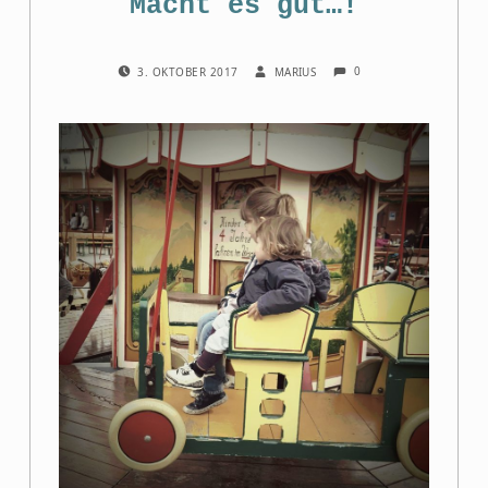
Macht es gut…!
COMMENTS:
POSTED ON:
WRITTEN BY:
0
3. OKTOBER 2017
MARIUS