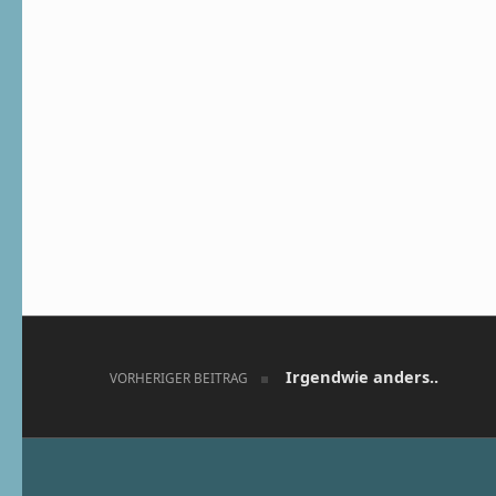
Beitragsnavigation
Irgendwie anders..
VORHERIGER BEITRAG