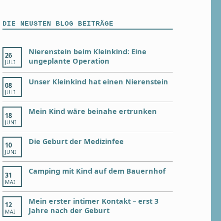
DIE NEUSTEN BLOG BEITRÄGE
Nierenstein beim Kleinkind: Eine
26
ungeplante Operation
JULI
Unser Kleinkind hat einen Nierenstein
08
JULI
Mein Kind wäre beinahe ertrunken
18
JUNI
Die Geburt der Medizinfee
10
JUNI
Camping mit Kind auf dem Bauernhof
31
MAI
Mein erster intimer Kontakt – erst 3
12
Jahre nach der Geburt
MAI