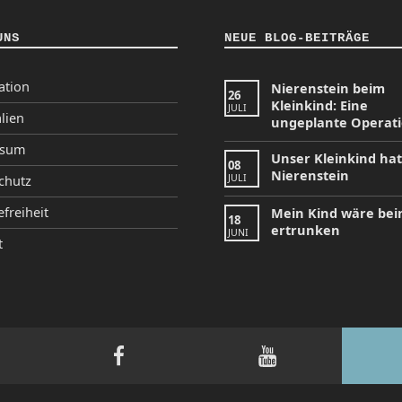
UNS
NEUE BLOG-BEITRÄGE
ation
Nierenstein beim
26
Kleinkind: Eine
JULI
lien
ungeplante Operat
ssum
Unser Kleinkind ha
08
Nierenstein
JULI
chutz
efreiheit
Mein Kind wäre be
18
ertrunken
JUNI
t
tagram
Facebook
YouTube