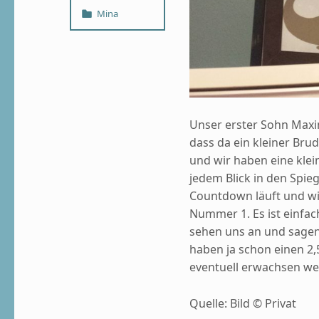
Categorized in:
Mina
Unser erster Sohn Maxim 
dass da ein kleiner Bru
und wir haben eine kle
jedem Blick in den Spieg
Countdown läuft und wir
Nummer 1. Es ist einfac
sehen uns an und sagen 
haben ja schon einen 2,
eventuell erwachsen wer
Quelle: Bild © Privat