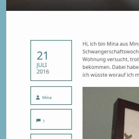
Hi, ich bin Mina aus Ming
POSTED ON:
21
Schwangerschaftswoche,
Wohnung versucht, trotz
JULI
bekommen. Dabei habe i
2016
ich wüsste worauf ich m
Written by:
Mina
Comments:
1