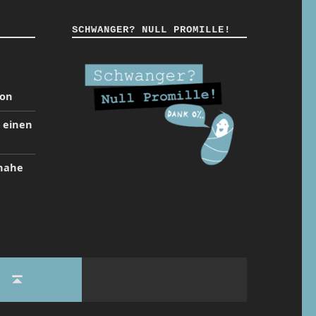
SCHWANGER? NULL PROMILLE!
ion
t einen
inahe
Back to top ↑