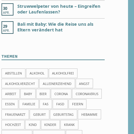
Struwwelpeter von heute – Eingreifen
30
oder Laufenlassen?
APR.
Bali mit Baby: Wie die Reise uns als
29
Eltern verändert hat
APR.
THEMEN
ABSTILLEN
ALKOHOL
ALKOHOLFREI
ALKOHOLVERZICHT
ALLEINERZIEHEND
ANGST
ARBEIT
BABY
BIER
CORONA
CORONAVIRUS
ESSEN
FAMILIE
FAS
FASD
FEIERN
FRAUENARZT
GEBURT
GEBURTSTAG
HEBAMME
HOCHZEIT
KIND
KINDER
KRANK