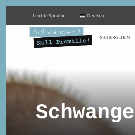
Leichte Sprache
Deutsch
Schwanger? Null Promille!
SICHERGEHEN
INFORMATIONEN FÜR SCHWANGERE, WERDENDE MÜTTER UND ALLE, DIE SIE IN DER SCHWANGERSCHAFT BEGLEITEN
Schwange