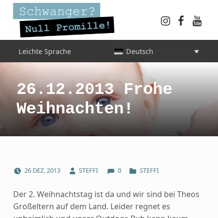
Instagram
Faceboo
YouT
Schwanger? Null Promille!
Leichte Sprache
Deutsch
INFORMATIONEN FÜR SCHWANGERE, WERDENDE MÜTTER UND ALLE, DIE SIE IN DER SCHWANGERSCHAFT BEGLEITEN
26.12.2013 Frohe
Weihnachten!
COMMENTS:
POSTED ON:
WRITTEN BY:
CATEGORIZED IN:
26
DEZ.
2013
STEFFI
0
STEFFI
Der 2. Weihnachtstag ist da und wir sind bei Theos
Großeltern auf dem Land. Leider regnet es