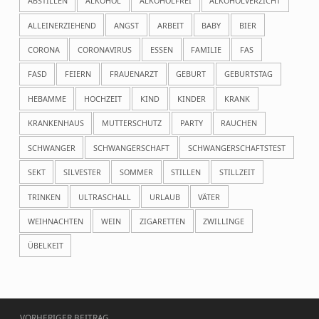
ABSTILLEN
ALKOHOL
ALKOHOLFREI
ALKOHOLVERZICHT
ALLEINERZIEHEND
ANGST
ARBEIT
BABY
BIER
CORONA
CORONAVIRUS
ESSEN
FAMILIE
FAS
FASD
FEIERN
FRAUENARZT
GEBURT
GEBURTSTAG
HEBAMME
HOCHZEIT
KIND
KINDER
KRANK
KRANKENHAUS
MUTTERSCHUTZ
PARTY
RAUCHEN
SCHWANGER
SCHWANGERSCHAFT
SCHWANGERSCHAFTSTEST
SEKT
SILVESTER
SOMMER
STILLEN
STILLZEIT
TRINKEN
ULTRASCHALL
URLAUB
VÄTER
WEIHNACHTEN
WEIN
ZIGARETTEN
ZWILLINGE
ÜBELKEIT
Beitragsnavigation
VORHERIGER BEITRAG