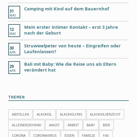
Camping mit Kind auf dem Bauernhof
31
MAI
Mein erster intimer Kontakt – erst 3 Jahre
12
nach der Geburt
MAI
Struwwelpeter von heute – Eingreifen oder
30
Laufenlassen?
APR.
Bali mit Baby: Wie die Reise uns als Eltern
29
verändert hat
APR.
THEMEN
ABSTILLEN
ALKOHOL
ALKOHOLFREI
ALKOHOLVERZICHT
ALLEINERZIEHEND
ANGST
ARBEIT
BABY
BIER
CORONA
CORONAVIRUS
ESSEN
FAMILIE
FAS