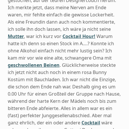
gestochen, auf der teuren Designercouch herum.
Ich merkte jetzt, dass meine Nerven am Ende
waren, mir fehlte einfach die gewisse Lockerheit.
Als eine Freundin dann auch noch kommentierte,
ich solle ihn doch lassen, ich wäre ja nicht seine
Mutter
, war ich kurz vor
Cocktail Hour!
Warum
hatte ich denn so einen Stock im A….? Konnte ich
ohne Alkohol einfach nicht mehr lustig sein? Ich
kam mir vor wie eine alte, schwangere Oma mit
geschwollenen Beinen
. Glücklicherweise steckte
ich jetzt nicht auch noch in einem rosa Bunny
Kostüm mit Bauchladen. Ich war nicht die Einzige,
die schon dem Ende nah war. Deshalb ging es um
0.00 Uhr für einen Großteil der Gruppe nach Hause,
während der harte Kern der Mädels noch bis zum
bitteren Ende abfeierte. Alles in allem war es ein
(fast) perfekter Junggesellenabschied. Aber mal
ganz ehrlich, der ein oder andere
Cocktail
wäre