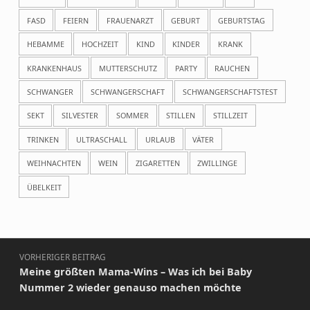
FASD
FEIERN
FRAUENARZT
GEBURT
GEBURTSTAG
HEBAMME
HOCHZEIT
KIND
KINDER
KRANK
KRANKENHAUS
MUTTERSCHUTZ
PARTY
RAUCHEN
SCHWANGER
SCHWANGERSCHAFT
SCHWANGERSCHAFTSTEST
SEKT
SILVESTER
SOMMER
STILLEN
STILLZEIT
TRINKEN
ULTRASCHALL
URLAUB
VÄTER
WEIHNACHTEN
WEIN
ZIGARETTEN
ZWILLINGE
ÜBELKEIT
Beitragsnavigation
VORHERIGER BEITRAG
Meine größten Mama-Wins – Was ich bei Baby
Nummer 2 wieder genauso machen möchte