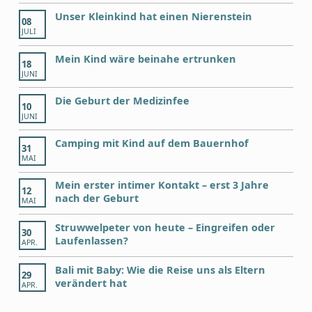
Unser Kleinkind hat einen Nierenstein
08
JULI
Mein Kind wäre beinahe ertrunken
18
JUNI
Die Geburt der Medizinfee
10
JUNI
Camping mit Kind auf dem Bauernhof
31
MAI
Mein erster intimer Kontakt – erst 3 Jahre
12
nach der Geburt
MAI
Struwwelpeter von heute – Eingreifen oder
30
Laufenlassen?
APR.
Bali mit Baby: Wie die Reise uns als Eltern
29
verändert hat
APR.