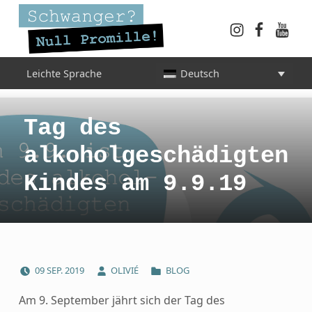
Instagram
Faceboo
YouT
Schwanger? Null Promille!
Leichte Sprache
Deutsch
INFORMATIONEN FÜR SCHWANGERE, WERDENDE MÜTTER UND ALLE, DIE SIE IN DER SCHWANGERSCHAFT BEGLEITEN
Tag des
alkoholgeschädigten
Kindes am 9.9.19
POSTED ON:
WRITTEN BY:
CATEGORIZED IN:
09
SEP.
2019
OLIVIÉ
BLOG
Am 9. September jährt sich der Tag des