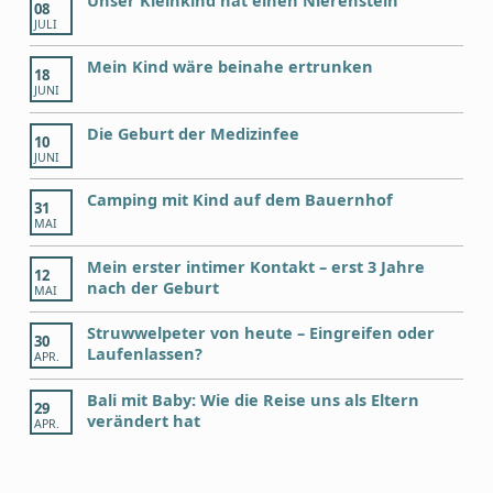
Unser Kleinkind hat einen Nierenstein
08
JULI
Mein Kind wäre beinahe ertrunken
18
JUNI
Die Geburt der Medizinfee
10
JUNI
Camping mit Kind auf dem Bauernhof
31
MAI
Mein erster intimer Kontakt – erst 3 Jahre
12
nach der Geburt
MAI
Struwwelpeter von heute – Eingreifen oder
30
Laufenlassen?
APR.
Bali mit Baby: Wie die Reise uns als Eltern
29
verändert hat
APR.