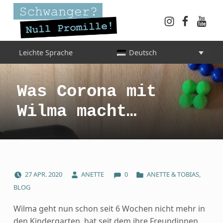
Instagram
Faceboo
YouT
Schwanger? Null Promille!
Leichte Sprache
Deutsch
INFORMATIONEN FÜR SCHWANGERE, WERDENDE MÜTTER UND ALLE, DIE SIE IN DER SCHWANGERSCHAFT BEGLEITEN
Was Corona mit
Wilma macht…
COMMENTS:
POSTED ON:
WRITTEN BY:
CATEGORIZED IN:
27
APR.
2020
ANETTE
0
ANETTE & TOBIAS
,
BLOG
Wilma geht nun schon seit 6 Wochen nicht mehr in
den Kindergarten, hat seit dem ihre Freundinnen