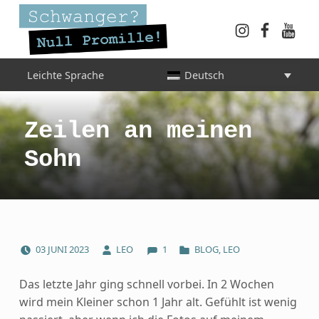
Instagram
Faceboo
YouT
Schwanger? Null Promille!
Leichte Sprache
Deutsch
INFORMATIONEN FÜR SCHWANGERE, WERDENDE MÜTTER UND ALLE, DIE SIE IN DER SCHWANGERSCHAFT BEGLEITEN
Zeilen an meinen
Sohn
COMMENTS:
POSTED ON:
WRITTEN BY:
CATEGORIZED IN:
03
JUNI
2023
LEO
1
BLOG
,
LEO
Das letzte Jahr ging schnell vorbei. In 2 Wochen
wird mein Kleiner schon 1 Jahr alt. Gefühlt ist wenig