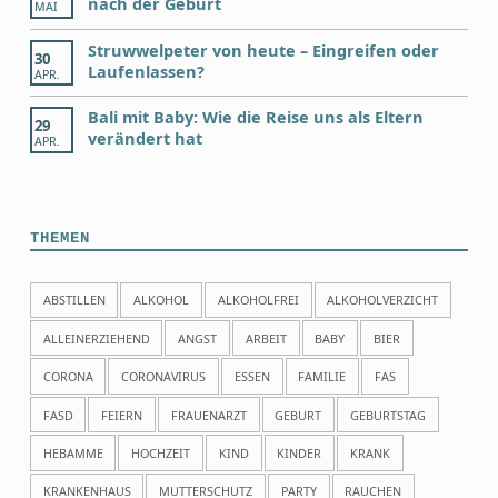
nach der Geburt
MAI
Struwwelpeter von heute – Eingreifen oder
30
Laufenlassen?
APR.
Bali mit Baby: Wie die Reise uns als Eltern
29
verändert hat
APR.
THEMEN
ABSTILLEN
ALKOHOL
ALKOHOLFREI
ALKOHOLVERZICHT
ALLEINERZIEHEND
ANGST
ARBEIT
BABY
BIER
CORONA
CORONAVIRUS
ESSEN
FAMILIE
FAS
FASD
FEIERN
FRAUENARZT
GEBURT
GEBURTSTAG
HEBAMME
HOCHZEIT
KIND
KINDER
KRANK
KRANKENHAUS
MUTTERSCHUTZ
PARTY
RAUCHEN