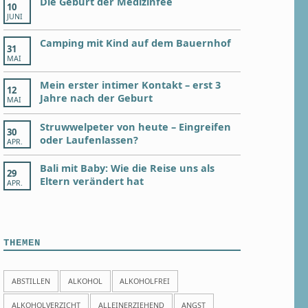
Die Geburt der Medizinfee
10
JUNI
Camping mit Kind auf dem Bauernhof
31
MAI
Mein erster intimer Kontakt – erst 3
12
Jahre nach der Geburt
MAI
Struwwelpeter von heute – Eingreifen
30
oder Laufenlassen?
APR.
Bali mit Baby: Wie die Reise uns als
29
Eltern verändert hat
APR.
THEMEN
ABSTILLEN
ALKOHOL
ALKOHOLFREI
ALKOHOLVERZICHT
ALLEINERZIEHEND
ANGST