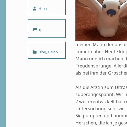
Written by:
Helen
Comments:
0
meinen Mann der absolu
Categorized in:
immer näher. Heute klo
Blog
,
Helen
Mann und ich machen d
Freudensprünge. Allerdi
als bei ihm der Groschen
Als die Ärztin zum Ultra
superangespannt. Wir h
2 weiterentwickelt hat o
Untersuchung sehr viel 
Sie pumpten und pumpte
Herzchen, die ich je ge