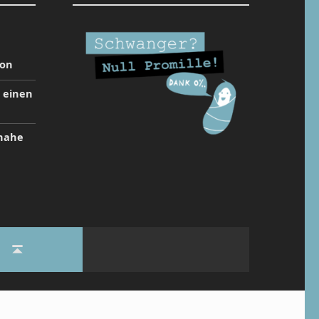
ion
t einen
inahe
Back to top ↑