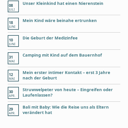
Unser Kleinkind hat einen Nierenstein
08
JULI
Mein Kind wäre beinahe ertrunken
18
JUNI
Die Geburt der Medizinfee
10
JUNI
Camping mit Kind auf dem Bauernhof
31
MAI
Mein erster intimer Kontakt – erst 3 Jahre
12
nach der Geburt
MAI
Struwwelpeter von heute – Eingreifen oder
30
Laufenlassen?
APR.
Bali mit Baby: Wie die Reise uns als Eltern
29
verändert hat
APR.