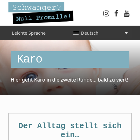
Instagram
Faceboo
YouT
Schwanger? Null Promille!
Leichte Sprache
Deutsch
INFORMATIONEN FÜR SCHWANGERE, WERDENDE MÜTTER UND ALLE, DIE SIE IN DER SCHWANGERSCHAFT BEGLEITEN
Category:
Karo
Hier geht Karo in die zweite Runde… bald zu viert!
Der Alltag stellt sich
ein…