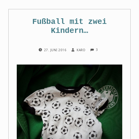
Fußball mit zwei
Kindern…
COMMENTS:
POSTED ON:
WRITTEN BY:
3
27. JUNI 2016
KARO