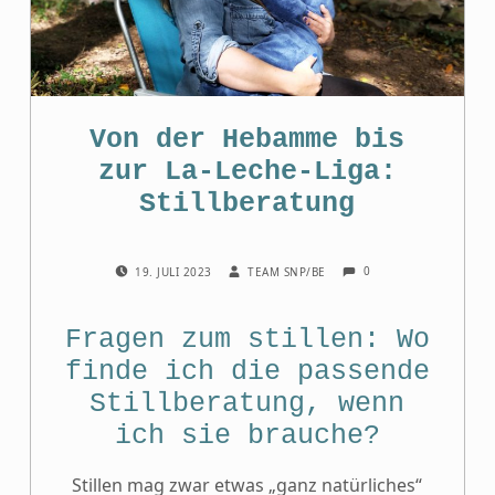
Von der Hebamme bis
zur La-Leche-Liga:
Still­beratung
COMMENTS:
POSTED ON:
WRITTEN BY:
0
19. JULI 2023
TEAM SNP/BE
Fragen zum stillen: Wo
finde ich die passende
Stillberatung, wenn
ich sie brauche?
Stillen mag zwar etwas „ganz natürliches“