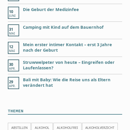
Die Geburt der Medizinfee
10
JUNI
Camping mit Kind auf dem Bauernhof
31
MAI
Mein erster intimer Kontakt – erst 3 Jahre
12
nach der Geburt
MAI
Struwwelpeter von heute – Eingreifen oder
30
Laufenlassen?
APR.
Bali mit Baby: Wie die Reise uns als Eltern
29
verändert hat
APR.
THEMEN
ABSTILLEN
ALKOHOL
ALKOHOLFREI
ALKOHOLVERZICHT