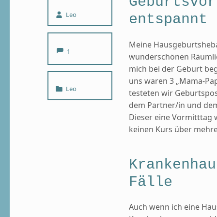
Geburtsvor
Written by:
Leo
entspannt
Meine Hausgeburtsheba
Comments:
1
wunderschönen Räumlich
mich bei der Geburt beg
uns waren 3 „Mama-Pap
Categorized in:
Leo
testeten wir Geburtspo
dem Partner/in und dem 
Dieser eine Vormitttag w
keinen Kurs über mehr
Krankenhau
Fälle
Auch wenn ich eine Hau