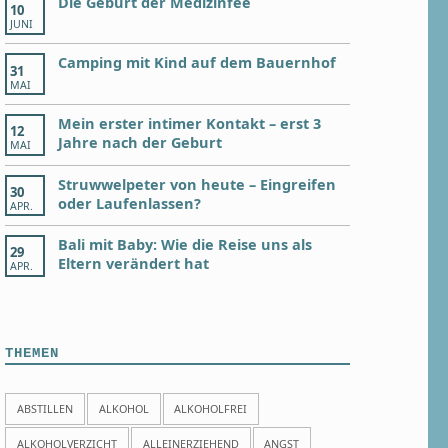
Die Geburt der Medizinfee
10
JUNI
Camping mit Kind auf dem Bauernhof
31
MAI
Mein erster intimer Kontakt – erst 3
12
Jahre nach der Geburt
MAI
Struwwelpeter von heute – Eingreifen
30
oder Laufenlassen?
APR.
Bali mit Baby: Wie die Reise uns als
29
Eltern verändert hat
APR.
THEMEN
ABSTILLEN
ALKOHOL
ALKOHOLFREI
ALKOHOLVERZICHT
ALLEINERZIEHEND
ANGST