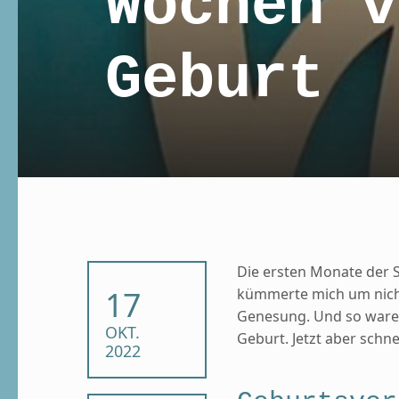
Wochen v
Geburt
Die ersten Monate der 
POSTED ON:
17
kümmerte mich um nich
Genesung. Und so waren
OKT.
Geburt. Jetzt aber schnel
2022