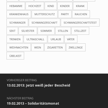
HEBAMME
HOCHZEIT
KIND
KINDER
KRANK
KRANKENHAUS
MUTTERSCHUTZ
PARTY
RAUCHEN
SCHWANGER
SCHWANGERSCHAFT
SCHWANGERSCHAFTSTEST
SEKT
SILVESTER
SOMMER
STILLEN
STILLZEIT
TRINKEN
ULTRASCHALL
URLAUB
VÄTER
WEIHNACHTEN
WEIN
ZIGARETTEN
ZWILLINGE
ÜBELKEIT
Beitragsnavigation
VORHERIGER BEITRAG
13.02.2013: Jetzt weiß jeder Bescheid
NÄCHSTER BEITRAG
19.02.2013 – Solidaritätsmonat