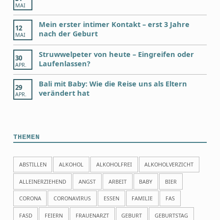
MAI
Mein erster intimer Kontakt – erst 3 Jahre
12
nach der Geburt
MAI
Struwwelpeter von heute – Eingreifen oder
30
Laufenlassen?
APR.
Bali mit Baby: Wie die Reise uns als Eltern
29
verändert hat
APR.
THEMEN
ABSTILLEN
ALKOHOL
ALKOHOLFREI
ALKOHOLVERZICHT
ALLEINERZIEHEND
ANGST
ARBEIT
BABY
BIER
CORONA
CORONAVIRUS
ESSEN
FAMILIE
FAS
FASD
FEIERN
FRAUENARZT
GEBURT
GEBURTSTAG