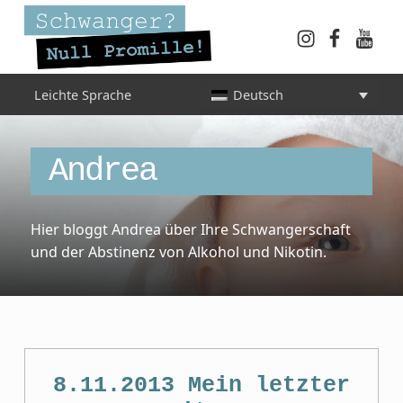
Instagram
Faceboo
YouT
Schwanger? Null Promille!
Leichte Sprache
Deutsch
INFORMATIONEN FÜR SCHWANGERE, WERDENDE MÜTTER UND ALLE, DIE SIE IN DER SCHWANGERSCHAFT BEGLEITEN
Category:
Andrea
Hier bloggt Andrea über Ihre Schwangerschaft
und der Abstinenz von Alkohol und Nikotin.
8.11.2013 Mein letzter