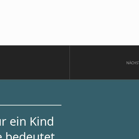
NÄCHS
r ein Kind
e bedeutet,