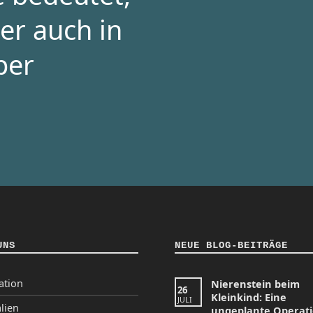
er auch in
per
UNS
NEUE BLOG-BEITRÄGE
ation
Nierenstein beim
26
Kleinkind: Eine
JULI
lien
ungeplante Operat