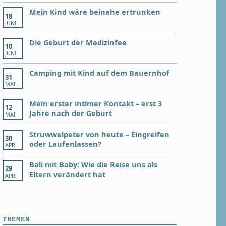
Mein Kind wäre beinahe ertrunken
18
JUNI
Die Geburt der Medizinfee
10
JUNI
Camping mit Kind auf dem Bauernhof
31
MAI
Mein erster intimer Kontakt – erst 3
12
Jahre nach der Geburt
MAI
Struwwelpeter von heute – Eingreifen
30
oder Laufenlassen?
APR.
Bali mit Baby: Wie die Reise uns als
29
Eltern verändert hat
APR.
THEMEN