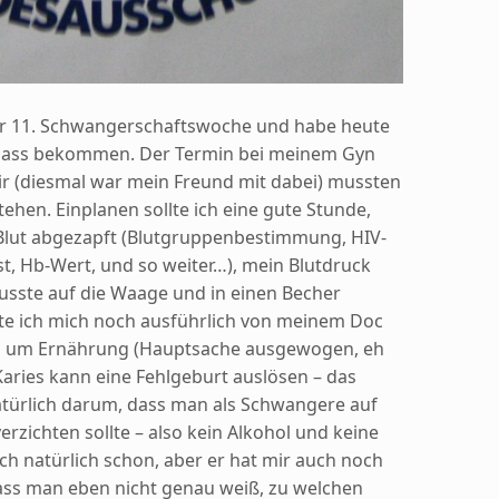
der 11. Schwangerschaftswoche und habe heute
pass bekommen. Der Termin bei meinem Gyn
wir (diesmal war mein Freund mit dabei) mussten
tehen.
Einplanen sollte ich eine gute Stunde,
lut abgezapft (Blutgruppenbestimmung, HIV-
st, Hb-Wert, und so weiter…), mein Blutdruck
sste auf die Waage und in einen Becher
te ich mich noch ausführlich von meinem Doc
ng um Ernährung (Hauptsache ausgewogen, eh
Karies kann eine Fehlgeburt auslösen – das
atürlich darum, dass man als Schwangere auf
erzichten sollte – also kein Alkohol und keine
ich natürlich schon, aber er hat mir auch noch
dass man eben nicht genau weiß, zu welchen