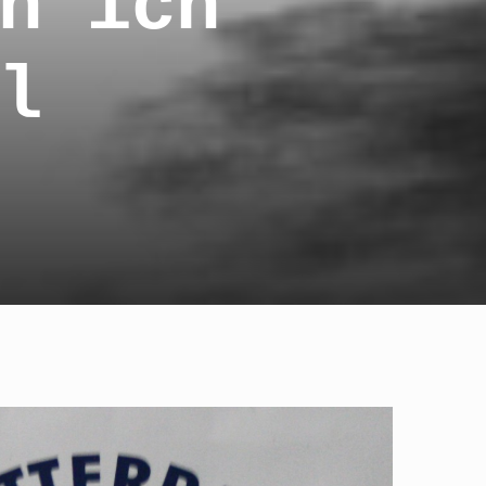
n ich
l