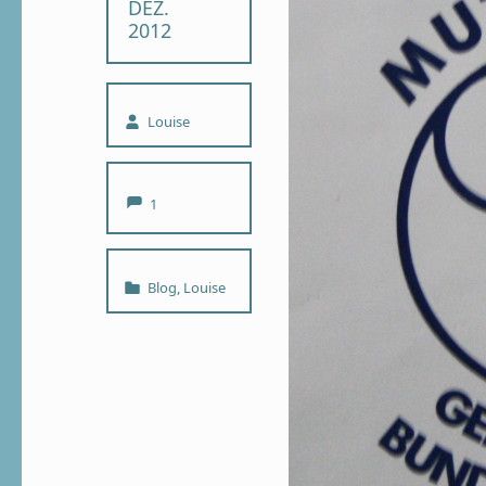
DEZ.
2012
Written by:
Louise
Comments:
1
Categorized in:
Blog
,
Louise