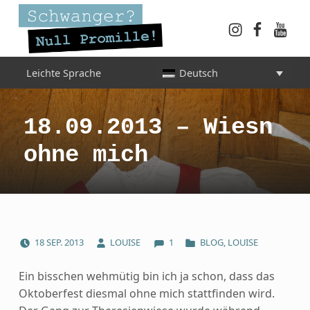
Instagram
Faceboo
YouT
Schwanger? Null Promille!
Leichte Sprache
Deutsch
INFORMATIONEN FÜR SCHWANGERE, WERDENDE MÜTTER UND ALLE, DIE SIE IN DER SCHWANGERSCHAFT BEGLEITEN
18.09.2013 – Wiesn
ohne mich
COMMENTS:
POSTED ON:
WRITTEN BY:
CATEGORIZED IN:
18
SEP.
2013
LOUISE
1
BLOG
,
LOUISE
Ein bisschen wehmütig bin ich ja schon, dass das
Oktoberfest diesmal ohne mich stattfinden wird.