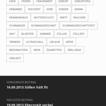
FASD
FEIERN
FRAUENARZT
GEBURT
GEBURTSTAG
HEBAMME
HOCHZEIT
KIND
KINDER
KRANK
KRANKENHAUS
MUTTERSCHUTZ
PARTY
RAUCHEN
SCHWANGER
SCHWANGERSCHAFT
SCHWANGERSCHAFTSTEST
SEKT
SILVESTER
SOMMER
STILLEN
STILLZEIT
TRINKEN
ULTRASCHALL
URLAUB
VÄTER
WEIHNACHTEN
WEIN
ZIGARETTEN
ZWILLINGE
ÜBELKEIT
Beitragsnavigation
VORHERIGER BEITRAG
16.09.2013 Stillen hält fit
NÄCHSTER BEITRAG
19.09.2013 Elternzeit vorbei