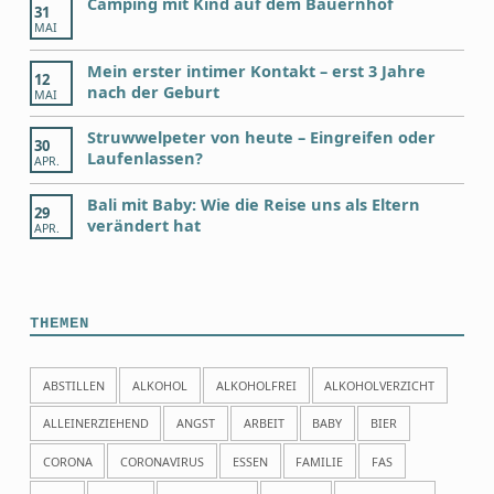
Camping mit Kind auf dem Bauernhof
31
MAI
Mein erster intimer Kontakt – erst 3 Jahre
12
nach der Geburt
MAI
Struwwelpeter von heute – Eingreifen oder
30
Laufenlassen?
APR.
Bali mit Baby: Wie die Reise uns als Eltern
29
verändert hat
APR.
THEMEN
ABSTILLEN
ALKOHOL
ALKOHOLFREI
ALKOHOLVERZICHT
ALLEINERZIEHEND
ANGST
ARBEIT
BABY
BIER
CORONA
CORONAVIRUS
ESSEN
FAMILIE
FAS