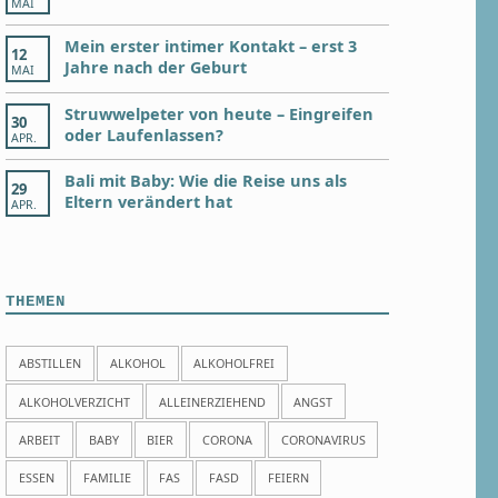
MAI
Mein erster intimer Kontakt – erst 3
12
Jahre nach der Geburt
MAI
Struwwelpeter von heute – Eingreifen
30
oder Laufenlassen?
APR.
Bali mit Baby: Wie die Reise uns als
29
Eltern verändert hat
APR.
THEMEN
ABSTILLEN
ALKOHOL
ALKOHOLFREI
ALKOHOLVERZICHT
ALLEINERZIEHEND
ANGST
ARBEIT
BABY
BIER
CORONA
CORONAVIRUS
ESSEN
FAMILIE
FAS
FASD
FEIERN