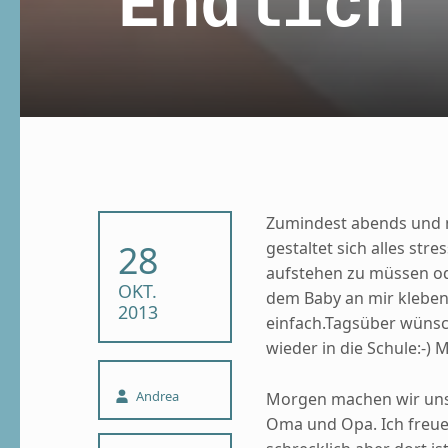
Endlich 
Zumindest abends und m
POSTED ON:
28
gestaltet sich alles str
aufstehen zu müssen ode
OKT.
dem Baby an mir klebend
2013
einfach.Tagsüber wüns
wieder in die Schule:-) 
Written by:
Andrea
Morgen machen wir unse
Oma und Opa. Ich freue