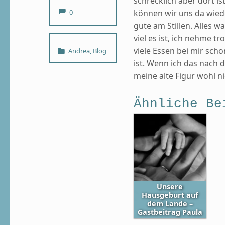
schrecklich aber dort i
Comments:
0
können wir uns da wiede
gute am Stillen. Alles w
viel es ist, ich nehme 
Categorized in:
viele Essen bei mir scho
Andrea
,
Blog
ist. Wenn ich das nach 
meine alte Figur wohl 
Ähnliche Be
Unsere
Hausgeburt auf
dem Lande –
Gastbeitrag Paula