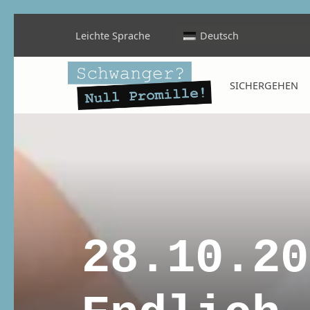
Leichte Sprache
Deutsch
Schwanger? Null Promille!
SICHERGEHEN
INFORMATIONEN FÜR SCHWANGERE, WERDENDE MÜTTER UND ALLE, DIE SIE IN DER SCHWANGERSCHAFT BEGLEITEN
28.10.20