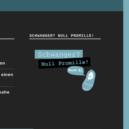
SCHWANGER? NULL PROMILLE!
ion
t einen
inahe