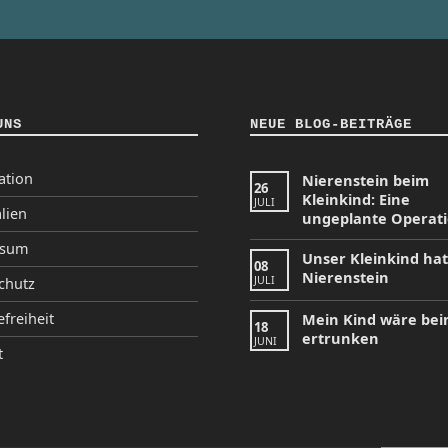
UNS
NEUE BLOG-BEITRÄGE
ation
Nierenstein beim
26
Kleinkind: Eine
JULI
lien
ungeplante Operat
ssum
Unser Kleinkind ha
08
Nierenstein
JULI
chutz
efreiheit
Mein Kind wäre be
18
ertrunken
JUNI
t
tagram
Facebook
YouTube