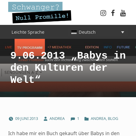
Instagram
Faceboo
YouT
Schwanger? Null Promille!
Leichte Sprache
Deutsch
INFORMATIONEN FÜR SCHWANGERE, WERDENDE MÜTTER UND ALLE, DIE SIE IN DER SCHWANGERSCHAFT BEGLEITEN
9.06.2013 „Babys in
den Kulturen der
Welt“
COMMENTS:
POSTED ON:
WRITTEN BY:
CATEGORIZED IN:
09
JUNI
2013
ANDREA
1
ANDREA
,
BLOG
Ich habe mir ein Buch gekauft über Babys in den