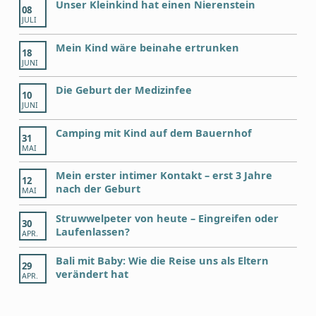
Unser Kleinkind hat einen Nierenstein
08
JULI
Mein Kind wäre beinahe ertrunken
18
JUNI
Die Geburt der Medizinfee
10
JUNI
Camping mit Kind auf dem Bauernhof
31
MAI
Mein erster intimer Kontakt – erst 3 Jahre
12
nach der Geburt
MAI
Struwwelpeter von heute – Eingreifen oder
30
Laufenlassen?
APR.
Bali mit Baby: Wie die Reise uns als Eltern
29
verändert hat
APR.