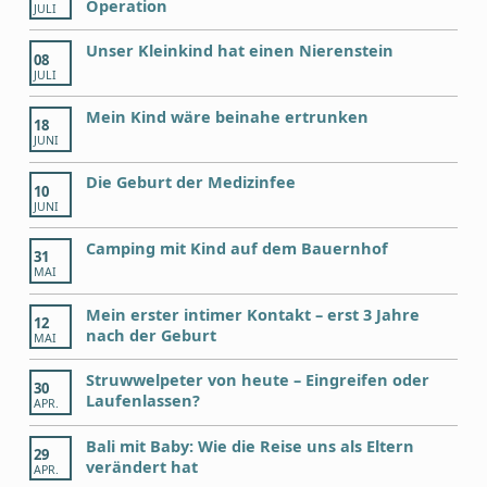
Operation
JULI
Unser Kleinkind hat einen Nierenstein
08
JULI
Mein Kind wäre beinahe ertrunken
18
JUNI
Die Geburt der Medizinfee
10
JUNI
Camping mit Kind auf dem Bauernhof
31
MAI
Mein erster intimer Kontakt – erst 3 Jahre
12
nach der Geburt
MAI
Struwwelpeter von heute – Eingreifen oder
30
Laufenlassen?
APR.
Bali mit Baby: Wie die Reise uns als Eltern
29
verändert hat
APR.