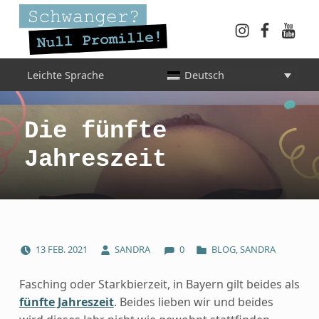
Instagram
Faceboo
YouT
Schwanger? Null Promille!
Leichte Sprache
Deutsch
INFORMATIONEN FÜR SCHWANGERE, WERDENDE MÜTTER UND ALLE, DIE SIE IN DER SCHWANGERSCHAFT BEGLEITEN
Die fünfte
Jahreszeit
COMMENTS:
POSTED ON:
WRITTEN BY:
CATEGORIZED IN:
13
FEB.
2021
SANDRA
0
BLOG
,
SANDRA
Fasching oder Starkbierzeit, in Bayern gilt beides als
fünfte Jahreszeit
. Beides lieben wir und beides