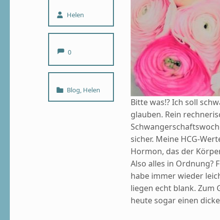
Written by:
Helen
Comments:
0
Categorized in:
Blog
,
Helen
Bitte was!? Ich soll sch
glauben. Rein rechnerisc
Schwangerschaftswoche. 
sicher. Meine HCG-Werte
Hormon, das der Körper
Also alles in Ordnung? F
habe immer wieder leic
liegen echt blank. Zum G
heute sogar einen dick