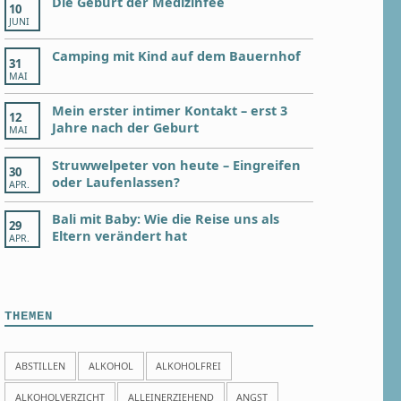
Die Geburt der Medizinfee
10
JUNI
Camping mit Kind auf dem Bauernhof
31
MAI
Mein erster intimer Kontakt – erst 3
12
Jahre nach der Geburt
MAI
Struwwelpeter von heute – Eingreifen
30
oder Laufenlassen?
APR.
Bali mit Baby: Wie die Reise uns als
29
Eltern verändert hat
APR.
THEMEN
ABSTILLEN
ALKOHOL
ALKOHOLFREI
ALKOHOLVERZICHT
ALLEINERZIEHEND
ANGST