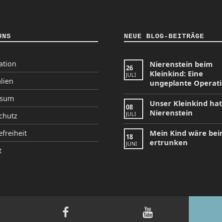
UNS
NEUE BLOG-BEITRÄGE
ation
Nierenstein beim
26
Kleinkind: Eine
JULI
lien
ungeplante Operat
ssum
Unser Kleinkind ha
08
Nierenstein
JULI
chutz
efreiheit
Mein Kind wäre be
18
ertrunken
JUNI
t
tagram
Facebook
YouTube