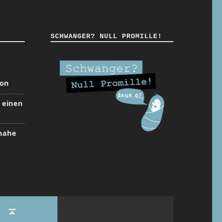
SCHWANGER? NULL PROMILLE!
ion
t einen
inahe
Back to top ↑