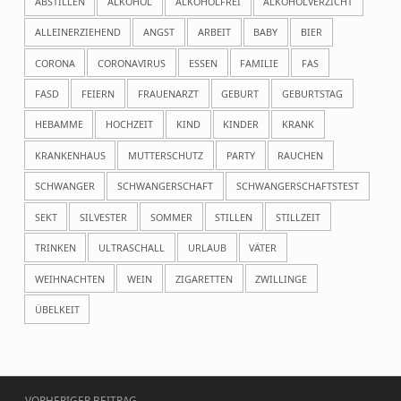
ABSTILLEN
ALKOHOL
ALKOHOLFREI
ALKOHOLVERZICHT
ALLEINERZIEHEND
ANGST
ARBEIT
BABY
BIER
CORONA
CORONAVIRUS
ESSEN
FAMILIE
FAS
FASD
FEIERN
FRAUENARZT
GEBURT
GEBURTSTAG
HEBAMME
HOCHZEIT
KIND
KINDER
KRANK
KRANKENHAUS
MUTTERSCHUTZ
PARTY
RAUCHEN
SCHWANGER
SCHWANGERSCHAFT
SCHWANGERSCHAFTSTEST
SEKT
SILVESTER
SOMMER
STILLEN
STILLZEIT
TRINKEN
ULTRASCHALL
URLAUB
VÄTER
WEIHNACHTEN
WEIN
ZIGARETTEN
ZWILLINGE
ÜBELKEIT
Beitragsnavigation
VORHERIGER BEITRAG