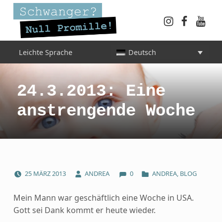
Instagram
Faceboo
YouT
Schwanger? Null Promille!
Leichte Sprache
Deutsch
INFORMATIONEN FÜR SCHWANGERE, WERDENDE MÜTTER UND ALLE, DIE SIE IN DER SCHWANGERSCHAFT BEGLEITEN
24.3.2013: Eine
anstrengende Woche
COMMENTS:
POSTED ON:
WRITTEN BY:
CATEGORIZED IN:
25
MÄRZ
2013
ANDREA
0
ANDREA
,
BLOG
Mein Mann war geschäftlich eine Woche in USA.
Gott sei Dank kommt er heute wieder.