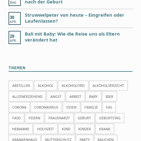
nach der Geburt
MAI
Struwwelpeter von heute – Eingreifen oder
30
Laufenlassen?
APR.
Bali mit Baby: Wie die Reise uns als Eltern
29
verändert hat
APR.
THEMEN
ABSTILLEN
ALKOHOL
ALKOHOLFREI
ALKOHOLVERZICHT
ALLEINERZIEHEND
ANGST
ARBEIT
BABY
BIER
CORONA
CORONAVIRUS
ESSEN
FAMILIE
FAS
FASD
FEIERN
FRAUENARZT
GEBURT
GEBURTSTAG
HEBAMME
HOCHZEIT
KIND
KINDER
KRANK
KRANKENHAUS
MUTTERSCHUTZ
PARTY
RAUCHEN