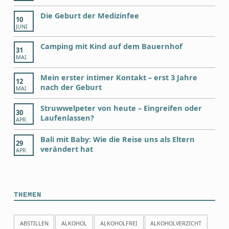
Die Geburt der Medizinfee
10
JUNI
Camping mit Kind auf dem Bauernhof
31
MAI
Mein erster intimer Kontakt – erst 3 Jahre
12
nach der Geburt
MAI
Struwwelpeter von heute – Eingreifen oder
30
Laufenlassen?
APR.
Bali mit Baby: Wie die Reise uns als Eltern
29
verändert hat
APR.
THEMEN
ABSTILLEN
ALKOHOL
ALKOHOLFREI
ALKOHOLVERZICHT