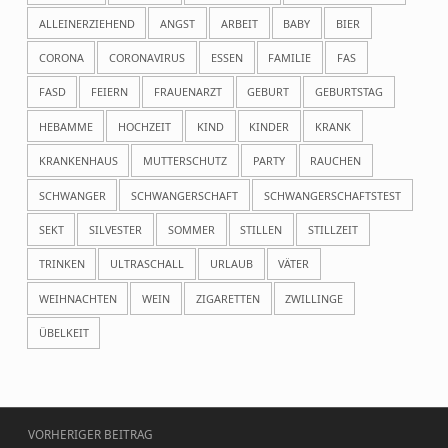
ALLEINERZIEHEND
ANGST
ARBEIT
BABY
BIER
CORONA
CORONAVIRUS
ESSEN
FAMILIE
FAS
FASD
FEIERN
FRAUENARZT
GEBURT
GEBURTSTAG
HEBAMME
HOCHZEIT
KIND
KINDER
KRANK
KRANKENHAUS
MUTTERSCHUTZ
PARTY
RAUCHEN
SCHWANGER
SCHWANGERSCHAFT
SCHWANGERSCHAFTSTEST
SEKT
SILVESTER
SOMMER
STILLEN
STILLZEIT
TRINKEN
ULTRASCHALL
URLAUB
VÄTER
WEIHNACHTEN
WEIN
ZIGARETTEN
ZWILLINGE
ÜBELKEIT
Beitragsnavigation
VORHERIGER BEITRAG