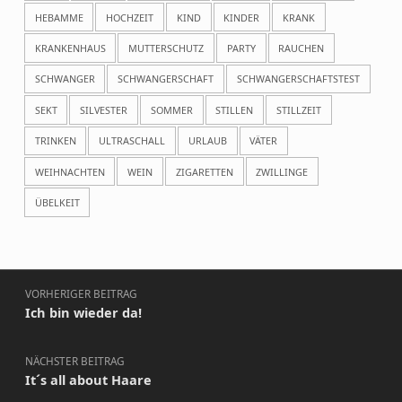
HEBAMME
HOCHZEIT
KIND
KINDER
KRANK
KRANKENHAUS
MUTTERSCHUTZ
PARTY
RAUCHEN
SCHWANGER
SCHWANGERSCHAFT
SCHWANGERSCHAFTSTEST
SEKT
SILVESTER
SOMMER
STILLEN
STILLZEIT
TRINKEN
ULTRASCHALL
URLAUB
VÄTER
WEIHNACHTEN
WEIN
ZIGARETTEN
ZWILLINGE
ÜBELKEIT
Beitragsnavigation
VORHERIGER BEITRAG
Ich bin wieder da!
NÄCHSTER BEITRAG
It´s all about Haare