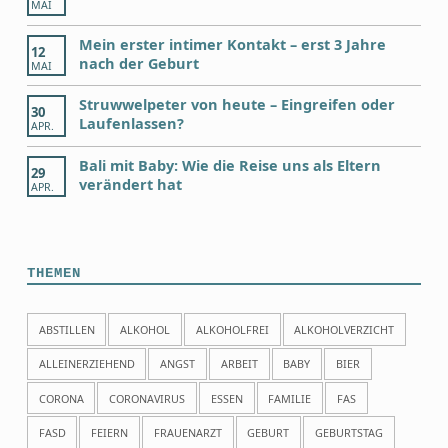
MAI
Mein erster intimer Kontakt – erst 3 Jahre
12
nach der Geburt
MAI
Struwwelpeter von heute – Eingreifen oder
30
Laufenlassen?
APR.
Bali mit Baby: Wie die Reise uns als Eltern
29
verändert hat
APR.
THEMEN
ABSTILLEN
ALKOHOL
ALKOHOLFREI
ALKOHOLVERZICHT
ALLEINERZIEHEND
ANGST
ARBEIT
BABY
BIER
CORONA
CORONAVIRUS
ESSEN
FAMILIE
FAS
FASD
FEIERN
FRAUENARZT
GEBURT
GEBURTSTAG