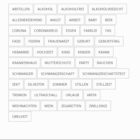
ABSTILLEN
ALKOHOL
ALKOHOLFREI
ALKOHOLVERZICHT
ALLEINERZIEHEND
ANGST
ARBEIT
BABY
BIER
CORONA
CORONAVIRUS
ESSEN
FAMILIE
FAS
FASD
FEIERN
FRAUENARZT
GEBURT
GEBURTSTAG
HEBAMME
HOCHZEIT
KIND
KINDER
KRANK
KRANKENHAUS
MUTTERSCHUTZ
PARTY
RAUCHEN
SCHWANGER
SCHWANGERSCHAFT
SCHWANGERSCHAFTSTEST
SEKT
SILVESTER
SOMMER
STILLEN
STILLZEIT
TRINKEN
ULTRASCHALL
URLAUB
VÄTER
WEIHNACHTEN
WEIN
ZIGARETTEN
ZWILLINGE
ÜBELKEIT
Beitragsnavigation