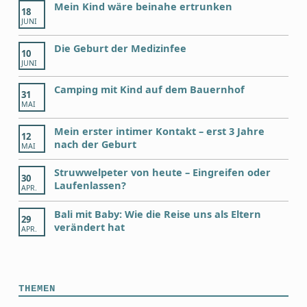
Mein Kind wäre beinahe ertrunken
18
JUNI
Die Geburt der Medizinfee
10
JUNI
Camping mit Kind auf dem Bauernhof
31
MAI
Mein erster intimer Kontakt – erst 3 Jahre
12
nach der Geburt
MAI
Struwwelpeter von heute – Eingreifen oder
30
Laufenlassen?
APR.
Bali mit Baby: Wie die Reise uns als Eltern
29
verändert hat
APR.
THEMEN