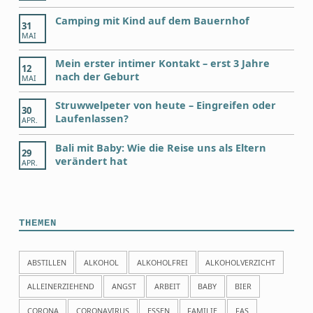
Camping mit Kind auf dem Bauernhof
31
MAI
Mein erster intimer Kontakt – erst 3 Jahre
12
nach der Geburt
MAI
Struwwelpeter von heute – Eingreifen oder
30
Laufenlassen?
APR.
Bali mit Baby: Wie die Reise uns als Eltern
29
verändert hat
APR.
THEMEN
ABSTILLEN
ALKOHOL
ALKOHOLFREI
ALKOHOLVERZICHT
ALLEINERZIEHEND
ANGST
ARBEIT
BABY
BIER
CORONA
CORONAVIRUS
ESSEN
FAMILIE
FAS