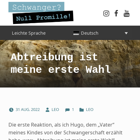
Instagram
Faceboo
YouT
Schwanger? Null Promille!
Leichte Sprache
Deutsch
INFORMATIONEN FÜR SCHWANGERE, WERDENDE MÜTTER UND ALLE, DIE SIE IN DER SCHWANGERSCHAFT BEGLEITEN
Abtreibung ist
meine erste Wahl
COMMENTS:
POSTED ON:
WRITTEN BY:
CATEGORIZED IN:
31
AUG.
2022
LEO
1
LEO
Die erste Reaktion, als ich Hugo, dem „Vater“
meines Kindes von der Schwangerschaft erzählt