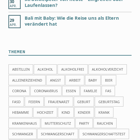
30
Laufenlassen?
APR.
Bali mit Baby: Wie die Reise uns als Eltern
29
verändert hat
APR.
THEMEN
ABSTILLEN
ALKOHOL
ALKOHOLFREI
ALKOHOLVERZICHT
ALLEINERZIEHEND
ANGST
ARBEIT
BABY
BIER
CORONA
CORONAVIRUS
ESSEN
FAMILIE
FAS
FASD
FEIERN
FRAUENARZT
GEBURT
GEBURTSTAG
HEBAMME
HOCHZEIT
KIND
KINDER
KRANK
KRANKENHAUS
MUTTERSCHUTZ
PARTY
RAUCHEN
SCHWANGER
SCHWANGERSCHAFT
SCHWANGERSCHAFTSTEST