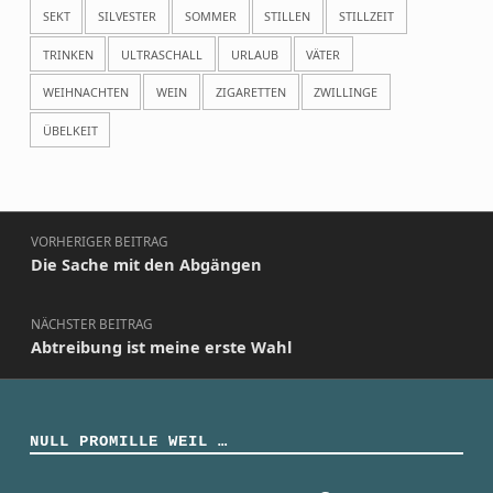
SEKT
SILVESTER
SOMMER
STILLEN
STILLZEIT
TRINKEN
ULTRASCHALL
URLAUB
VÄTER
WEIHNACHTEN
WEIN
ZIGARETTEN
ZWILLINGE
ÜBELKEIT
Beitragsnavigation
VORHERIGER BEITRAG
Die Sache mit den Abgängen
NÄCHSTER BEITRAG
Abtreibung ist meine erste Wahl
NULL PROMILLE WEIL …