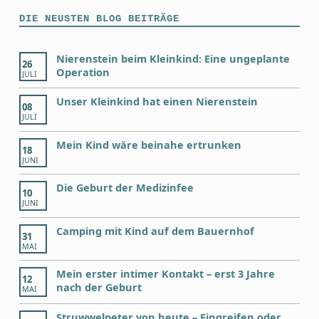
DIE NEUSTEN BLOG BEITRÄGE
Nierenstein beim Kleinkind: Eine ungeplante
26
Operation
JULI
Unser Kleinkind hat einen Nierenstein
08
JULI
Mein Kind wäre beinahe ertrunken
18
JUNI
Die Geburt der Medizinfee
10
JUNI
Camping mit Kind auf dem Bauernhof
31
MAI
Mein erster intimer Kontakt – erst 3 Jahre
12
nach der Geburt
MAI
Struwwelpeter von heute – Eingreifen oder