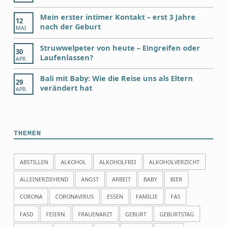
Mein erster intimer Kontakt – erst 3 Jahre
12
nach der Geburt
MAI
Struwwelpeter von heute – Eingreifen oder
30
Laufenlassen?
APR.
Bali mit Baby: Wie die Reise uns als Eltern
29
verändert hat
APR.
THEMEN
ABSTILLEN
ALKOHOL
ALKOHOLFREI
ALKOHOLVERZICHT
ALLEINERZIEHEND
ANGST
ARBEIT
BABY
BIER
CORONA
CORONAVIRUS
ESSEN
FAMILIE
FAS
FASD
FEIERN
FRAUENARZT
GEBURT
GEBURTSTAG