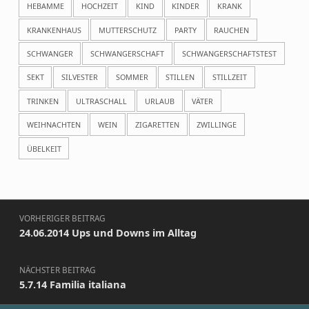
HEBAMME
HOCHZEIT
KIND
KINDER
KRANK
KRANKENHAUS
MUTTERSCHUTZ
PARTY
RAUCHEN
SCHWANGER
SCHWANGERSCHAFT
SCHWANGERSCHAFTSTEST
SEKT
SILVESTER
SOMMER
STILLEN
STILLZEIT
TRINKEN
ULTRASCHALL
URLAUB
VÄTER
WEIHNACHTEN
WEIN
ZIGARETTEN
ZWILLINGE
ÜBELKEIT
Beitragsnavigation
VORHERIGER BEITRAG
24.06.2014 Ups und Downs im Alltag
NÄCHSTER BEITRAG
5.7.14 Familia italiana