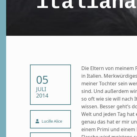
italiana
Die Eltern von meinem 
POSTED ON:
05
in Italien. Merkwürdige
meiner Tochter sein we
JULI
sind. Und außerdem wi
2014
so oft wie sie will nach
wissen. Besser geht’s do
Welt und jeden Tag hat 
Written by:
genau das hat er mir u
Lucille Alice
einem Primi und einem D
Flasche wird meistens s