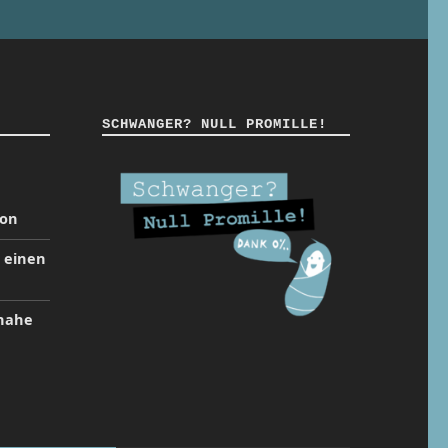
SCHWANGER? NULL PROMILLE!
ion
t einen
inahe