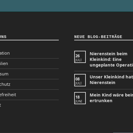
UNS
NEUE BLOG-BEITRÄGE
ation
Nierenstein beim
26
Kleinkind: Eine
JULI
lien
ungeplante Operat
ssum
Unser Kleinkind ha
08
Nierenstein
JULI
chutz
efreiheit
Mein Kind wäre be
18
ertrunken
JUNI
t
tagram
Facebook
YouTube