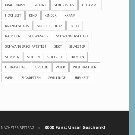
FRAUENARZT
GEBURT
GEBURTSTAG
HEBAMME
HOCHZEIT
KIND
KINDER
KRANK
KRANKENHAUS
MUTTERSCHUTZ
PARTY
RAUCHEN
SCHWANGER
SCHWANGERSCHAFT
SCHWANGERSCHAFTSTEST
SEKT
SILVESTER
SOMMER
STILLEN
STILLZEIT
TRINKEN
ULTRASCHALL
URLAUB
VÄTER
WEIHNACHTEN
WEIN
ZIGARETTEN
ZWILLINGE
ÜBELKEIT
3000 Fans: Unser Geschenk!
NÄCHSTER BEITRAG