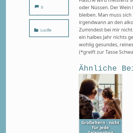
Comments:
oder Nüssen. Der Wein f
0
bleiben. Man muss sich 
irgendwann an den alko
Categorized in:
Zumindest bei mir nicht.
Lucille
ein halbes Jahr nichts g
wohlig gesundes, reines
(*greift zur Tasse Schw
Ähnliche Be
Großeltern - nicht
für jede
Gelegenheit