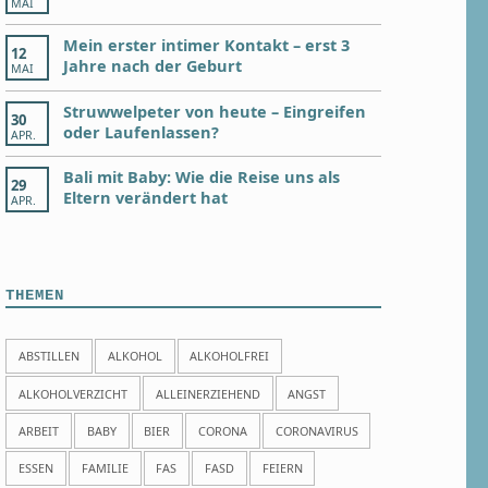
MAI
Mein erster intimer Kontakt – erst 3
12
Jahre nach der Geburt
MAI
Struwwelpeter von heute – Eingreifen
30
oder Laufenlassen?
APR.
Bali mit Baby: Wie die Reise uns als
29
Eltern verändert hat
APR.
THEMEN
ABSTILLEN
ALKOHOL
ALKOHOLFREI
ALKOHOLVERZICHT
ALLEINERZIEHEND
ANGST
ARBEIT
BABY
BIER
CORONA
CORONAVIRUS
ESSEN
FAMILIE
FAS
FASD
FEIERN