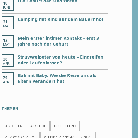
Die Geburt der Medizinfee
10
JUNI
Camping mit Kind auf dem Bauernhof
31
MAI
Mein erster intimer Kontakt – erst 3
12
Jahre nach der Geburt
MAI
Struwwelpeter von heute – Eingreifen
30
oder Laufenlassen?
APR.
Bali mit Baby: Wie die Reise uns als
29
Eltern verändert hat
APR.
THEMEN
ABSTILLEN
ALKOHOL
ALKOHOLFREI
ALKOHOLVERZICHT
ALLEINERZIEHEND
ANGST