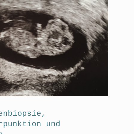
enbiopsie,
rpunktion und