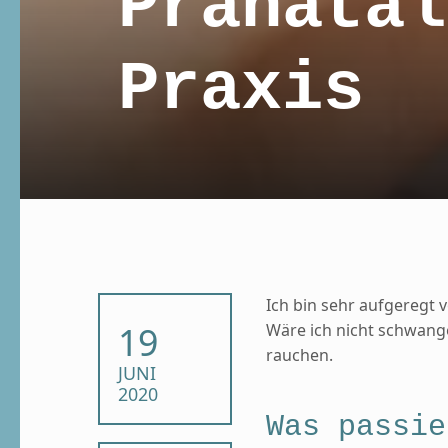
Pränatal
Praxis
Ich bin sehr aufgeregt 
POSTED ON:
19
Wäre ich nicht schwange
rauchen.
JUNI
2020
Was passie