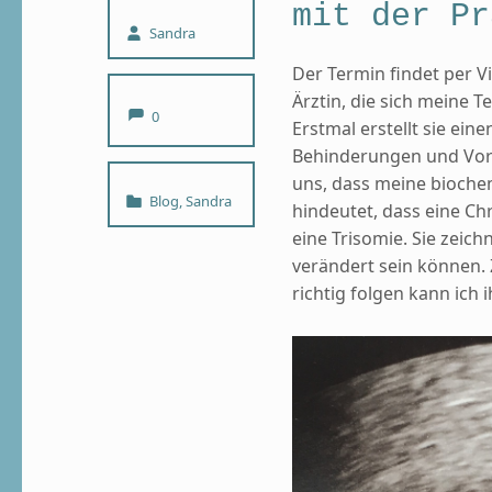
mit der Pr
Written by:
Sandra
Der Termin findet per Vi
Ärztin, die sich meine 
Comments:
0
Erstmal erstellt sie e
Behinderungen und Vore
uns, dass meine bioche
Categorized in:
Blog
,
Sandra
hindeutet, dass eine C
eine Trisomie. Sie zei
verändert sein können. 
richtig folgen kann ich 