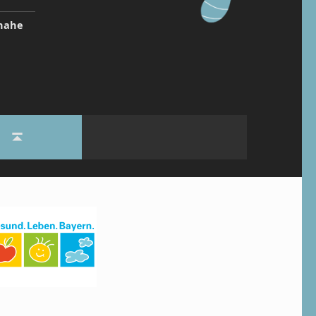
inahe
Back to top ↑