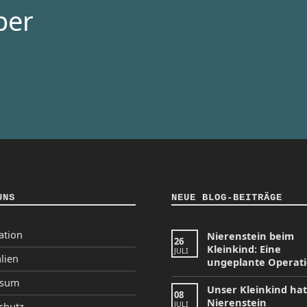
per
UNS
NEUE BLOG-BEITRÄGE
ation
Nierenstein beim
26
Kleinkind: Eine
JULI
lien
ungeplante Operat
ssum
Unser Kleinkind ha
08
Nierenstein
JULI
chutz