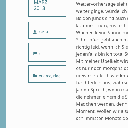
MÄRZ
Wettervorhersage sieht 
2013
weiter ginge, würde ic
Beiden Jungs sind auch
kommen morgens nicht a
Written by:
Wochen keine Sonne m
Olivié
Schnupfen geht auch nic
richtig leid, wenn ich 
Comments:
Jedenfalls bin ich total
0
Mit meiner Übelkeit wir
es nur noch morgens od
Categorized in:
meistens gleich wieder
Andrea
,
Blog
fürchterlich aus, wahrs
ja den Spruch, wenn man
die nehmen einem die S
Mädchen werden, denn ic
Moment. Wollen wir als
schlimmsten Monats des 