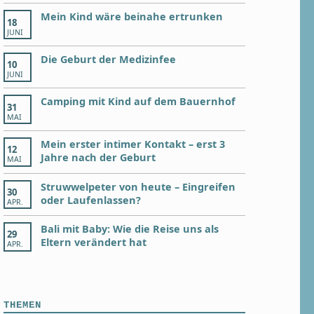
Mein Kind wäre beinahe ertrunken
18
JUNI
Die Geburt der Medizinfee
10
JUNI
Camping mit Kind auf dem Bauernhof
31
MAI
Mein erster intimer Kontakt – erst 3
12
Jahre nach der Geburt
MAI
Struwwelpeter von heute – Eingreifen
30
oder Laufenlassen?
APR.
Bali mit Baby: Wie die Reise uns als
29
Eltern verändert hat
APR.
THEMEN