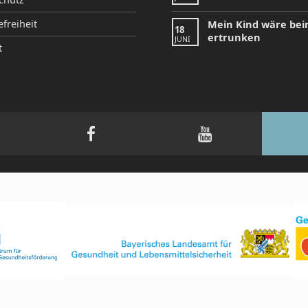
efreiheit
Mein Kind wäre be
18
ertrunken
JUNI
t
tagram
Facebook
YouTube