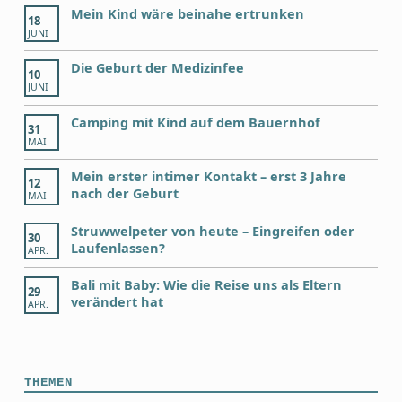
Mein Kind wäre beinahe ertrunken
18
JUNI
Die Geburt der Medizinfee
10
JUNI
Camping mit Kind auf dem Bauernhof
31
MAI
Mein erster intimer Kontakt – erst 3 Jahre
12
nach der Geburt
MAI
Struwwelpeter von heute – Eingreifen oder
30
Laufenlassen?
APR.
Bali mit Baby: Wie die Reise uns als Eltern
29
verändert hat
APR.
THEMEN