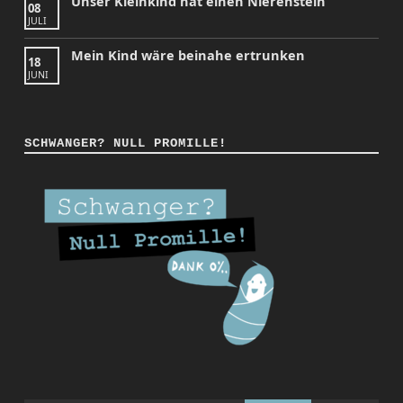
Unser Kleinkind hat einen Nierenstein
08
JULI
Mein Kind wäre beinahe ertrunken
18
JUNI
SCHWANGER? NULL PROMILLE!
Instagram
Facebook
YouTube
Back to top ↑