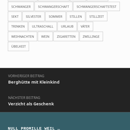
SCHWANGER
SCHWANGERSCHAFT
SCHWANGERSCHAFTSTEST
SEKT
SILVESTER
SOMMER
STILLEN
STILLZEIT
TRINKEN
ULTRASCHALL
URLAUB
VÄTER
WEIHNACHTEN
WEIN
ZIGARETTEN
ZWILLINGE
ÜBELKEIT
Beitragsnavigation
VORHERIGER BEITRAG
Berghütte mit Kleinkind
NÄCHSTER BEITRAG
Verzicht als Geschenk
NULL PROMILLE WEIL …