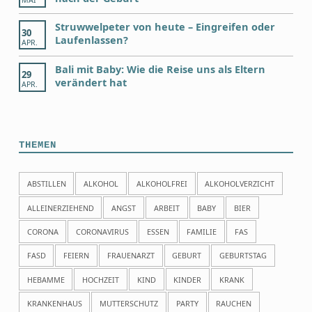
MAI
Struwwelpeter von heute – Eingreifen oder
30
Laufenlassen?
APR.
Bali mit Baby: Wie die Reise uns als Eltern
29
verändert hat
APR.
THEMEN
ABSTILLEN
ALKOHOL
ALKOHOLFREI
ALKOHOLVERZICHT
ALLEINERZIEHEND
ANGST
ARBEIT
BABY
BIER
CORONA
CORONAVIRUS
ESSEN
FAMILIE
FAS
FASD
FEIERN
FRAUENARZT
GEBURT
GEBURTSTAG
HEBAMME
HOCHZEIT
KIND
KINDER
KRANK
KRANKENHAUS
MUTTERSCHUTZ
PARTY
RAUCHEN