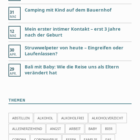
Camping mit Kind auf dem Bauernhof
31
MAI
Mein erster intimer Kontakt – erst 3 Jahre
12
nach der Geburt
MAI
Struwwelpeter von heute – Eingreifen oder
30
Laufenlassen?
APR.
Bali mit Baby: Wie die Reise uns als Eltern
29
verändert hat
APR.
THEMEN
ABSTILLEN
ALKOHOL
ALKOHOLFREI
ALKOHOLVERZICHT
ALLEINERZIEHEND
ANGST
ARBEIT
BABY
BIER
CORONA
CORONAVIRUS
ESSEN
FAMILIE
FAS