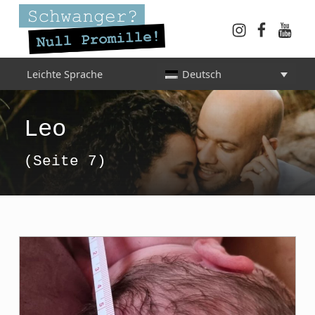
Instagram
Faceboo
YouT
Schwanger? Null Promille!
Leichte Sprache
Deutsch
INFORMATIONEN FÜR SCHWANGERE, WERDENDE MÜTTER UND ALLE, DIE SIE IN DER SCHWANGERSCHAFT BEGLEITEN
Category:
Leo
(Seite 7)